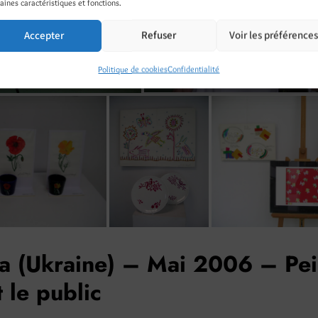
aines caractéristiques et fonctions.
Accepter
Refuser
Voir les préférence
Politique de cookies
Confidentialité
a (Ukraine) – Mai 2006 – Pei
 le public