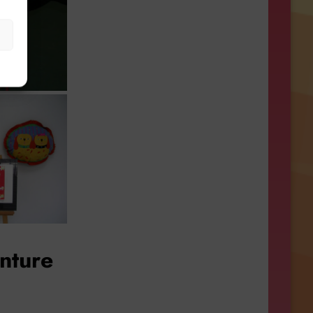
s
nture