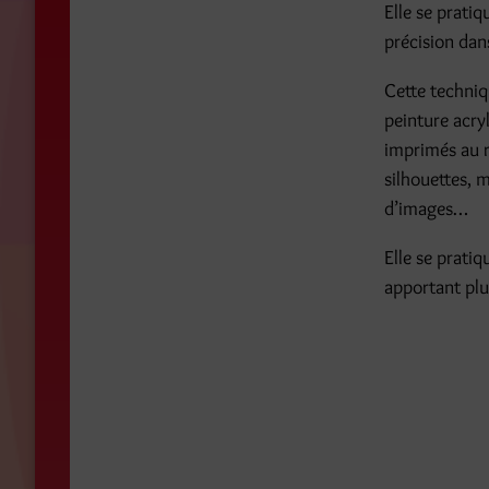
Elle se prati
précision dans
Cette techniqu
peinture acry
imprimés au r
silhouettes, 
d’images…
Elle se prati
apportant plu