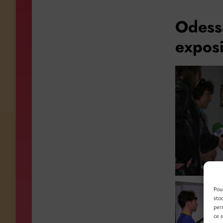
Odess
exposi
Pou
sto
per
ce 