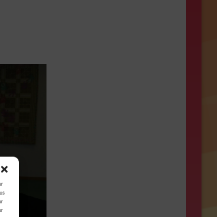
ur
ous
ur
ur