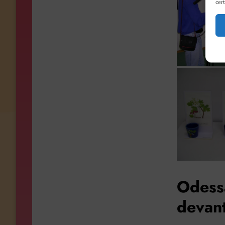
cert
Odess
devant