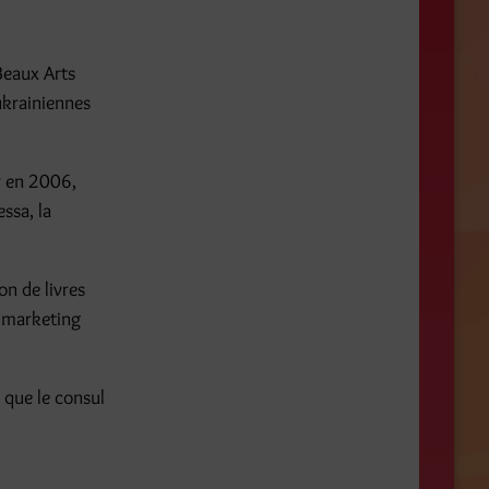
Beaux Arts
ukrainiennes
er en 2006,
ssa, la
on de livres
e marketing
i que le consul