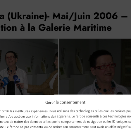
a (Ukraine)- Mai/Juin 2006 –
tion à la Galerie Maritime
Gérer le consentement
r offrir les meilleures expériences, nous utilisons des technologies telles que les cookies po
cker et/ou accéder aux informations des appareils. Le fait de consentir à ces technologies n
mettra de traiter des données telles que le comportement de navigation ou les ID uniques s
site. Le fait de ne pas consentir ou de retirer son consentement peut avoir un effet négatif s