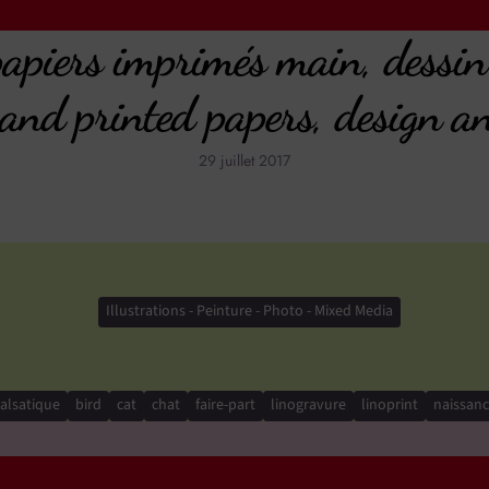
apiers imprimés main, dessin
hand printed papers, design a
29 juillet 2017
Illustrations - Peinture - Photo - Mixed Media
alsatique
bird
cat
chat
faire-part
linogravure
linoprint
naissan