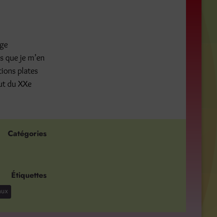
age
s que je m’en
tions plates
but du XXe
Catégories
Étiquettes
aux