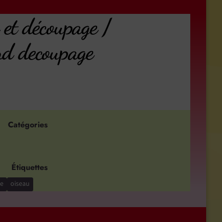
 et découpage /
nd decoupage
Catégories
Étiquettes
ce
oiseau