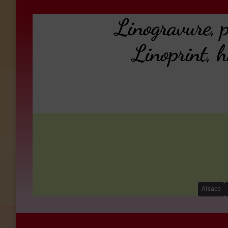
Linogravure, p
Linoprint, 
Alsace