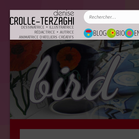
DESSINATRICE • ILLUSTRATRICE
BLOG
BIO
E
RÉDACTRICE • AUTRICE
ANIMATRICE D'ATELIERS CRÉATIFS
bird