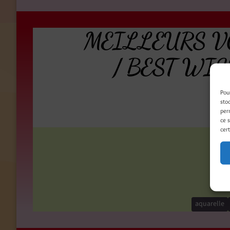
MEILLEURS V
/ BEST WIS
Pou
sto
per
ce 
cert
aquarelle