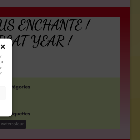
S ENCHANTE !
REAT YEAR !
ur
ous
ur
ur
Catégories
s
Étiquettes
watercolour