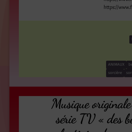
https://www
ANIMAUX
be
sorcière
sor
Musique originale
série TV « des bê