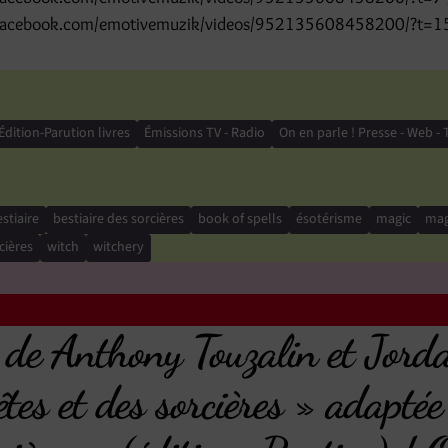
.facebook.com/emotivemuzik/videos/952135608458200/?t=1
Édition-Parution livres
Émissions TV - Radio
On en parle ! Presse - Web - 
stiaire
bestiaire des sorcières
book of spells
ésotérisme
magic
mag
cières
witch
witchery
 de Anthony Touzalin et Jord
tes et des sorcières » adaptée