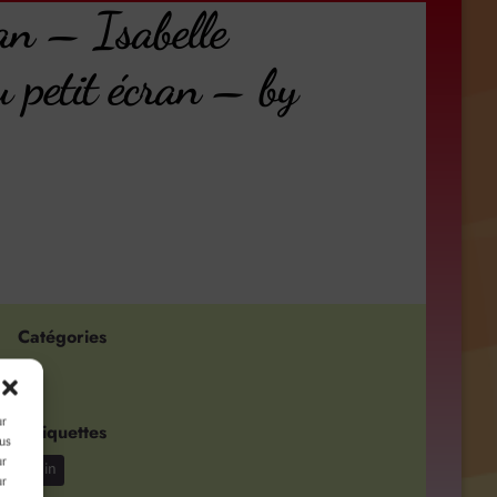
ran – Isabelle
u petit écran – by
Catégories
TV
ur
Étiquettes
ous
ur
ennequin
ur