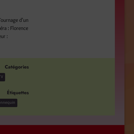
» Tournage d’un
éra : Florence
ur :
Catégories
TV
Étiquettes
ennequin