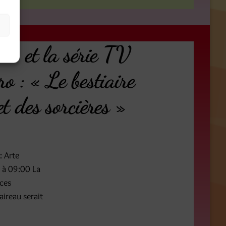
s
 » et la série TV
o : « Le bestiaire
t des sorcières »
: Arte
 à 09:00 La
nces
aireau serait