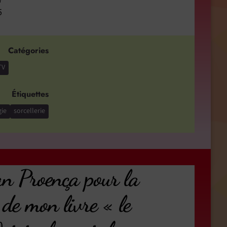
5
Catégories
TV
Étiquettes
ie
sorcellerie
an Proença pour la
 de mon livre « le