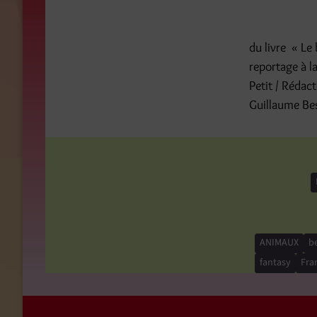
du livre « Le 
reportage à l
Petit / Rédac
Guillaume Be
ANIMAUX
be
fantasy
Fra