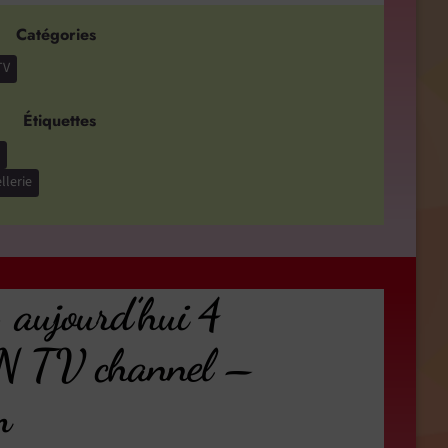
Catégories
TV
Étiquettes
llerie
jourd’hui 4
 TV channel –
m