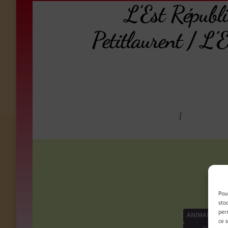
L’Est Républi
Petitlaurent / L’
/
Pou
sto
per
ANIMAUX
be
ce 