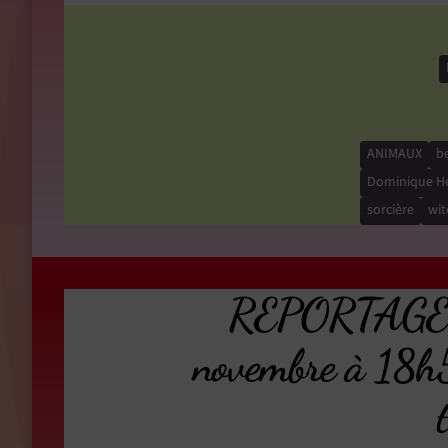
ANIMAUX
be
Dominique H
sorcière
wit
REPORTAGE 
novembre à 1