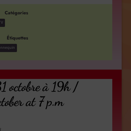
Catégories
TV
Étiquettes
ennequin
octobre à 19h /
ber at 7 p.m
/