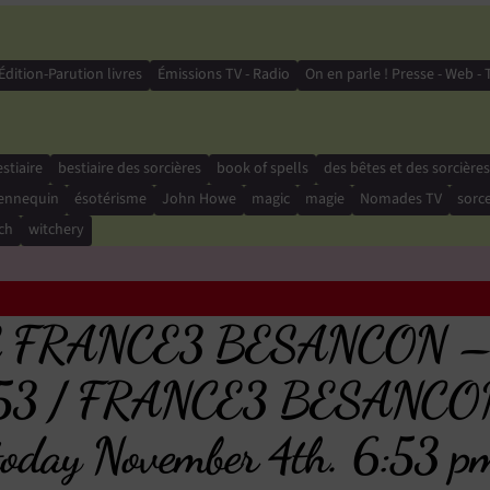
Édition-Parution livres
Émissions TV - Radio
On en parle ! Presse - Web - 
stiaire
bestiaire des sorcières
book of spells
des bêtes et des sorcières
ennequin
ésotérisme
John Howe
magic
magie
Nomades TV
sorce
ch
witchery
FRANCE3 BESANCON – au
8h53 / FRANCE3 BESANCON
today November 4th. 6:53 p