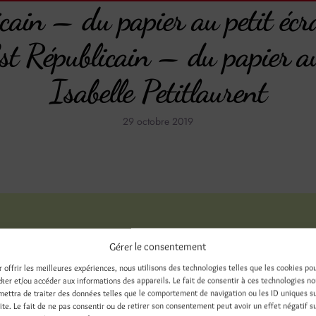
cain – du papier au petit éc
Est Républicain – du papier a
Isabelle Petitlaurent
29 octobre 2019
Édition-Parution livres
Émissions TV - Radio
On en parle ! Presse - Web - 
Gérer le consentement
r offrir les meilleures expériences, nous utilisons des technologies telles que les cookies po
cker et/ou accéder aux informations des appareils. Le fait de consentir à ces technologies n
mettra de traiter des données telles que le comportement de navigation ou les ID uniques s
stiaire
bestiaire des sorcières
des bêtes et des sorcières
Dominique H
site. Le fait de ne pas consentir ou de retirer son consentement peut avoir un effet négatif s