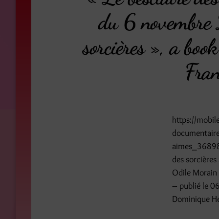
du 6 novembre 2
sorcières », a boo
Fran
https://mobile
documentaire-
aimes_3689811
des sorcières
Odile Morain 
– publié le 0
Dominique Hen