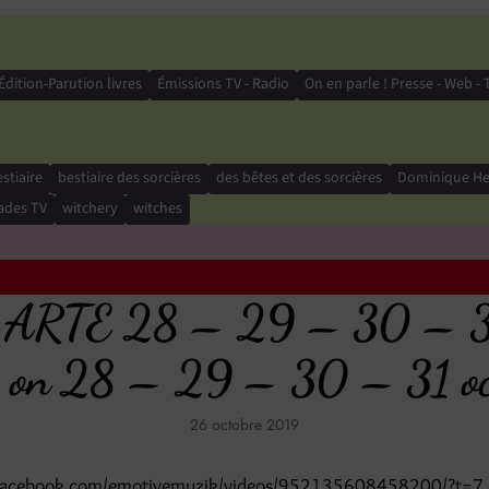
Édition-Parution livres
Émissions TV - Radio
On en parle ! Presse - Web - 
stiaire
bestiaire des sorcières
des bêtes et des sorcières
Dominique H
des TV
witchery
witches
r ARTE 28 – 29 – 30 – 31 
on 28 – 29 – 30 – 31 octo
26 octobre 2019
.facebook.com/emotivemuzik/videos/952135608458200/?t=7 