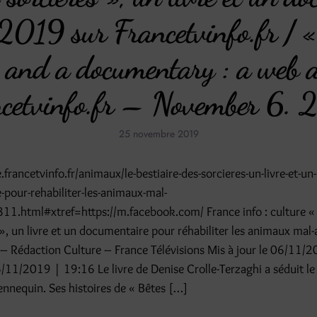
019 sur Francetvinfo.fr / « 
k and a documentary : a web a
cetvinfo.fr – November 6.
25 novembre 2019
.francetvinfo.fr/animaux/le-bestiaire-des-sorcieres-un-livre-et-un-
pour-rehabiliter-les-animaux-mal-
.html#xtref=https://m.facebook.com/ France info : culture « 
 », un livre et un documentaire pour réhabiliter les animaux mal
– Rédaction Culture – France Télévisions Mis à jour le 06/11/
6/11/2019 | 19:16 Le livre de Denise Crolle-Terzaghi a séduit le 
nequin. Ses histoires de « Bêtes […]