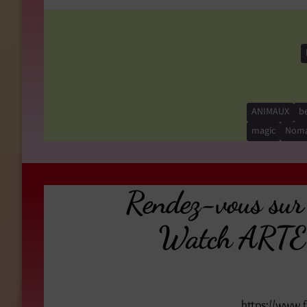
ANIMAUX
be
magic
Noma
Rendez-vous su
Watch ARTE 
https://www