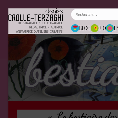
DESSINATRICE • ILLUSTRATRICE
BLOG
BIO
E
RÉDACTRICE • AUTRICE
ANIMATRICE D'ATELIERS CRÉATIFS
« Le bestiaire des