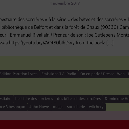
4 novembre 2019
bestiaire des sorcières » à la série « des bêtes et des sorcières 
a bibliothèque de Belfort et dans la forêt de Chaux (90330) Cam
teur : Emmanuel Rivallain / Preneur de son : Joe Gutleben / Monte
ssaa https://youtu.be/VAOtS0bIkDw / from the book […]
Édition-Parution livres
Émissions TV - Radio
On en parle ! Presse - Web - 
stiaire
bestiaire des sorcières
des bêtes et des sorcières
Dominique H
nce 3 besançon
John Howe
magic
sorcellerie
witchery