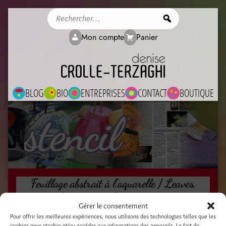
Rechercher
Mon compte
Panier
BLOG
BIO
ENTREPRISES
CONTACT
BOUTIQUE
stencil
Feuillage abstrait à l’aquarelle / Leaves,
loose watercolour painting
Gérer le consentement
22 février 2019
Pour offrir les meilleures expériences, nous utilisons des technologies telles que les
cookies pour stocker et/ou accéder aux informations des appareils. Le fait de