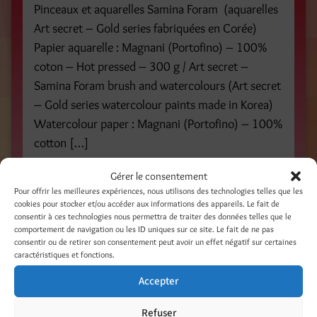
Pinceaux et aquarelles Samina Foram (aquarelles
Art secret – Gold series fabriquées en Corée)
Papier aquarelle : Magnani (Portofino) – 100%
coton – Hot pressed – 300 g / Art secret –
Samina Foram brush and watercolours (Art secret
– Gold series watercolour paints made in Korea)
Watercolour paper : Magnani (Portofino) – 100%
cotton […]
Gérer le consentement
Catégories
Pour offrir les meilleures expériences, nous utilisons des technologies telles que les
cookies pour stocker et/ou accéder aux informations des appareils. Le fait de
Illustrations - Peinture - Photo - Mixed Media
consentir à ces technologies nous permettra de traiter des données telles que le
comportement de navigation ou les ID uniques sur ce site. Le fait de ne pas
consentir ou de retirer son consentement peut avoir un effet négatif sur certaines
Étiquettes
caractéristiques et fonctions.
aquarelle
brushes
pinceaux
SaeHanArt
Samina
Accepter
watercolour
Refuser