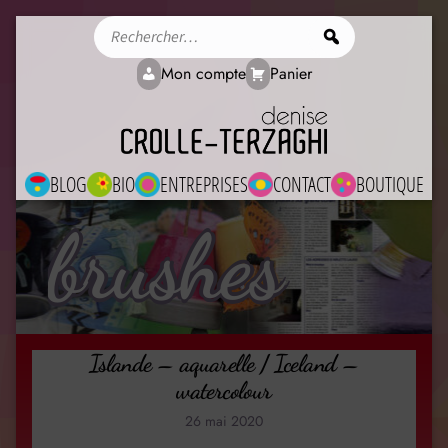
Rechercher
Mon compte
Panier
BLOG
BIO
ENTREPRISES
CONTACT
BOUTIQUE
brushes
Islande – aquarelle / Iceland –
watercolour
26 mai 2020