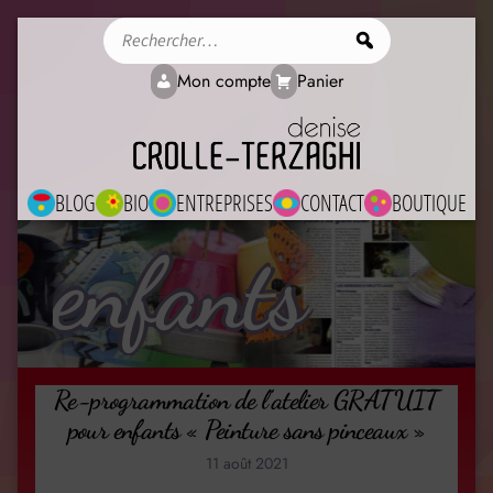
Rechercher
Mon compte
Panier
BLOG
BIO
ENTREPRISES
CONTACT
BOUTIQUE
enfants
Re-programmation de l’atelier GRATUIT
pour enfants « Peinture sans pinceaux »
11 août 2021