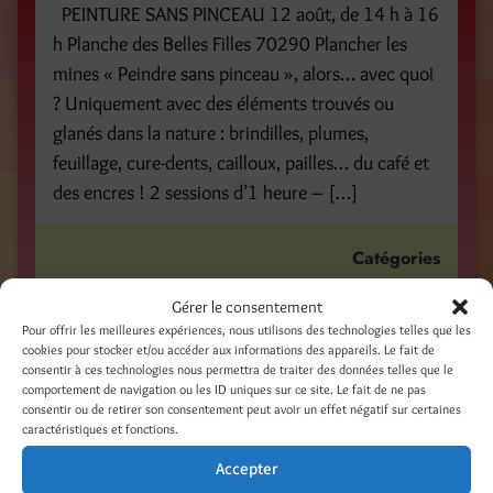
PEINTURE SANS PINCEAU 12 août, de 14 h à 16
h Planche des Belles Filles 70290 Plancher les
mines « Peindre sans pinceau », alors… avec quoi
? Uniquement avec des éléments trouvés ou
glanés dans la nature : brindilles, plumes,
feuillage, cure-dents, cailloux, pailles… du café et
des encres ! 2 sessions d’1 heure – […]
Catégories
Ateliers créatifs
Détourner, recycler, relooker
Gérer le consentement
Illustrations - Peinture - Photo - Mixed Media
Pour offrir les meilleures expériences, nous utilisons des technologies telles que les
cookies pour stocker et/ou accéder aux informations des appareils. Le fait de
consentir à ces technologies nous permettra de traiter des données telles que le
Étiquettes
comportement de navigation ou les ID uniques sur ce site. Le fait de ne pas
consentir ou de retirer son consentement peut avoir un effet négatif sur certaines
10 years and +
à partir de 10 ans
atelier créatif
caractéristiques et fonctions.
children
creative workshop
enfants
found objects
Accepter
nature
objets trouvés
painting
peinture