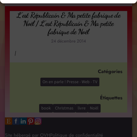
L’est Républicain & Ma petite fabrique de
Noël / L’est Républicain & Ma petite
fabrique de Noël
24 décembre 2014
/
Catégories
On en parle ! Presse - Web - TV
Étiquettes
book
Christmas
livre
Noël
Site hébergé par OVH
Politique de confidentialité