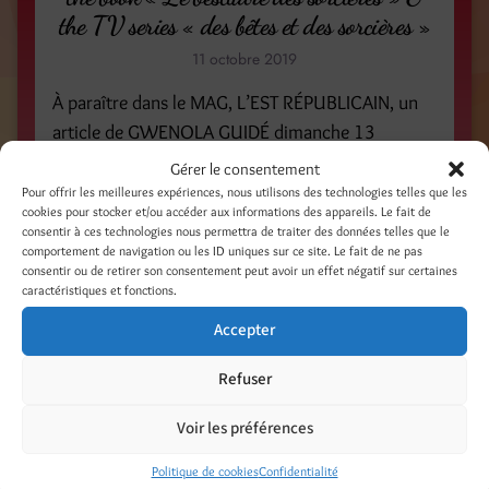
the TV series « des bêtes et des sorcières »
11 octobre 2019
À paraître dans le MAG, L’EST RÉPUBLICAIN, un
article de GWENOLA GUIDÉ dimanche 13
Octobre 2019 / On Sunday October 13, 2019
Gérer le consentement
an article from GWENOLA GUIDÉ will be be
Pour offrir les meilleures expériences, nous utilisons des technologies telles que les
cookies pour stocker et/ou accéder aux informations des appareils. Le fait de
published into le MAG, L’EST RÉPUBLICAIN,
consentir à ces technologies nous permettra de traiter des données telles que le
comportement de navigation ou les ID uniques sur ce site. Le fait de ne pas
consentir ou de retirer son consentement peut avoir un effet négatif sur certaines
Catégories
caractéristiques et fonctions.
Édition-Parution livres
On en parle ! Presse - Web - TV
Accepter
Parutions presse
Refuser
Étiquettes
Voir les préférences
animals
ANIMAUX
article de presse
book
livre
Politique de cookies
Confidentialité
press article
série TV
sorcières
TV series
witches