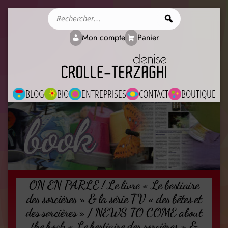
Rechercher
Mon compte
Panier
BLOG
BIO
ENTREPRISES
CONTACT
BOUTIQUE
book
ON EN PARLE ! Le livre « Le bestiaire
des sorcières » & la série TV « des bêtes et
des sorcières » / NEWS TO COME about
the book « Le bestiaire des sorcières » &