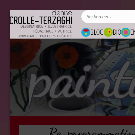
DESSINATRICE • ILLUSTRATRICE
BLOG
BIO
E
RÉDACTRICE • AUTRICE
ANIMATRICE D'ATELIERS CRÉATIFS
paint
Re-programmation 