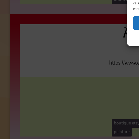
ce 
cert
Ren
https://www.
boutique ets
peinture