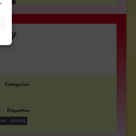
ur
s
Etsy
Catégories
Étiquettes
ype
painting