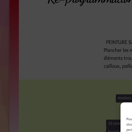
PEINTURE SAN
Plancher les 
éléments trouv
cailloux, pai
Ateliers
Pou
10 years and 
sto
per
found object