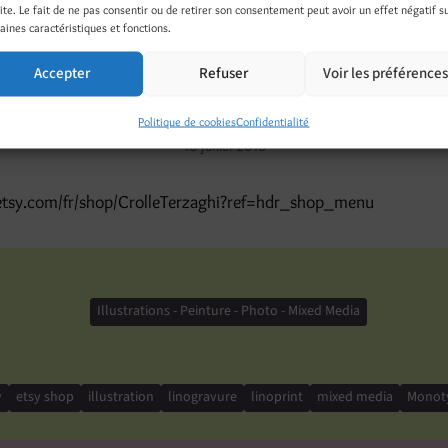
site. Le fait de ne pas consentir ou de retirer son consentement peut avoir un effet négatif s
aines caractéristiques et fonctions.
Accepter
Refuser
Voir les préférence
dez-vous dans ma boutique 
Politique de cookies
Confidentialité
10 juillet 2016
etsy.com/fr/shop/CrolleTerzaghi?ref=hdr_shop_menu
Illustrations - Peinture - Photo - Mixed Media
y
etsy shop
illustration
linogravure
linoprint
mixed media
Monot