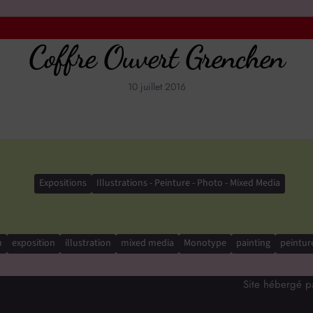
Coffre Ouvert Grenchen
10 juillet 2016
Expositions
Illustrations - Peinture - Photo - Mixed Media
n
exposition
illustration
mixed media
Monotype
painting
peintur
Site hébergé 