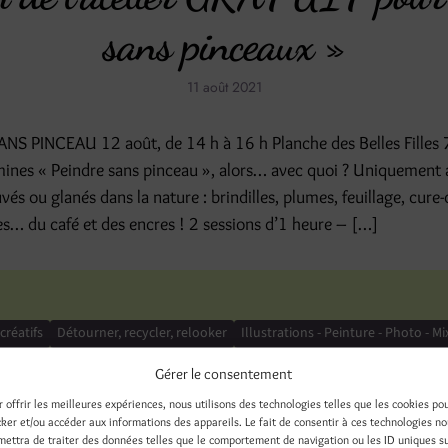
sans pinceaux »
11 août 2021
S PINCEAU 12 août, de 14 h à 16 h Planche des Belles Filles
mines « Peindre sans pinceau », alors… avec quoi ? Uniquement 
és ou glanés dans la nature : brindilles, plumes, feuillage, cure-
lles… du café et des encres ! 2 sessions d’1 heure – […]
 créatifs
Détourner, recycler, relooker
Illustrations - Peinture - Photo - M
Gérer le consentement
r offrir les meilleures expériences, nous utilisons des technologies telles que les cookies po
+
à partir de 10 ans
atelier créatif
children
creative workshop
enfan
cker et/ou accéder aux informations des appareils. Le fait de consentir à ces technologies n
mettra de traiter des données telles que le comportement de navigation ou les ID uniques s
s
nature
objets trouvés
painting
peinture
sans pinceaux
without 