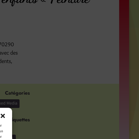
 70290
avec des
dents,
Catégories
ixed Media
Étiquettes
ur
ts
ous
ur
brushes