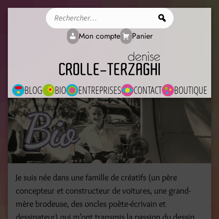
Rechercher
Mon compte
Panier
BLOG
BIO
ENTREPRISES
CONTACT
BOUTIQUE
Bio
Je suis née dans une famille de créatifs (un père
concepteur et constructeur de voitures, une grand-
mère brodeuse, des oncles poète-écrivain et
dessinateur) qui m’ont transmis la passion du dessin,