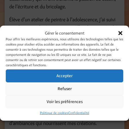
de l’écriture et du bricolage.
Élève d’un atelier de peintre à l’adolescence, j’ai suivi
une formation littéraire, enseigné l’anglais puis étudié
Gérer le consentement
aux Beaux-Arts l’illustration, les arts plastiques et la
Pour offrir les meilleures expériences, nous utilisons des technologies telles que les
photo.
cookies pour stocker et/ou accéder aux informations des appareils. Le fait de
consentir à ces technologies nous permettra de traiter des données telles que le
comportement de navigation ou les ID uniques sur ce site. Le fait de ne pas
Depuis plus de 20 ans, je crée pour la presse magazine
consentir ou de retirer son consentement peut avoir un effet négatif sur certaines
et l’édition du « faire soi-même » et collabore avec des
caractéristiques et fonctions.
fabricants de fils, papiers, peinture.
Accepter
Fidèle à la philosophie du voyage héritée de mon
Refuser
enfance, pratiquant plusieurs langues, je mène des
missions pour mes clients à l’étranger et travaille avec
Voir les préférences
des magazines Européens, Américains et Russes. De
Politique de cookies
Confidentialité
ces escapades, je m’imprègne d’images et
d’ambiances qui nourrissent mes créations.