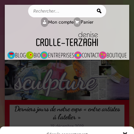
Rechercher
Mon compte
Panier
BLOG
BIO
ENTREPRISES
CONTACT
BOUTIQUE
sculpture
Derniers jours de notre expo « entre artistes
à l’atelier »
19 décembre 2019