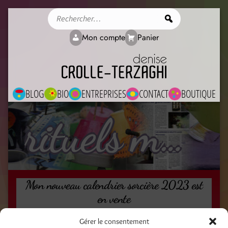
Rechercher
Mon compte
Panier
BLOG
BIO
ENTREPRISES
CONTACT
BOUTIQUE
rituels magiques
Mon nouveau calendrier sorcière 2023 est
en vente
3 octobre 2022
Gérer le consentement