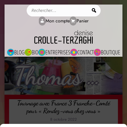
Rechercher
Mon compte
Panier
BLOG
BIO
ENTREPRISES
CONTACT
BOUTIQUE
Thomas Hardy
Tournage avec France 3 Franche-Comté
pour « Rendez-vous chez vous »
8 octobre 2022