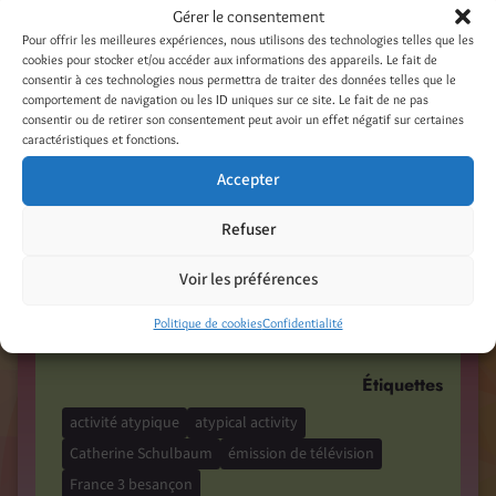
Belle surprise cette semaine. Une équipe de
Gérer le consentement
Pour offrir les meilleures expériences, nous utilisons des technologies telles que les
France 3 Franche Comté (journaliste Catherine
cookies pour stocker et/ou accéder aux informations des appareils. Le fait de
Schulbaum, opérateur de prises de vues Greg
consentir à ces technologies nous permettra de traiter des données telles que le
comportement de navigation ou les ID uniques sur ce site. Le fait de ne pas
Adnot, preneur de son Thomas Hardy) est venue
consentir ou de retirer son consentement peut avoir un effet négatif sur certaines
tourner dans mon atelier et également dans le
caractéristiques et fonctions.
village de Chaux pour « Rendez-vous chez vous »,
Accepter
une émission journalière de proximité, sur des
sujets insolites et des activités […]
Refuser
Voir les préférences
Catégories
Politique de cookies
Confidentialité
On en parle ! Presse - Web - TV
Étiquettes
activité atypique
atypical activity
Catherine Schulbaum
émission de télévision
France 3 besançon