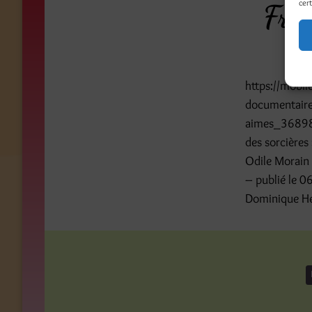
cert
Fran
https://mobile
documentaire-
aimes_3689811
des sorcières
Odile Morain 
– publié le 0
Dominique Hen