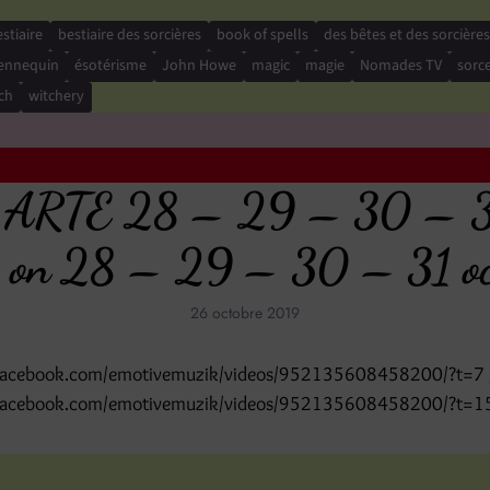
stiaire
bestiaire des sorcières
book of spells
des bêtes et des sorcières
ennequin
ésotérisme
John Howe
magic
magie
Nomades TV
sorce
ch
witchery
r ARTE 28 – 29 – 30 – 31 
on 28 – 29 – 30 – 31 octo
26 octobre 2019
.facebook.com/emotivemuzik/videos/952135608458200/?t=7 
.facebook.com/emotivemuzik/videos/952135608458200/?t=1