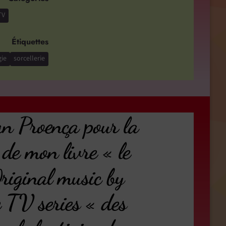
TV
Étiquettes
ie
sorcellerie
an Proença pour la
 de mon livre « le
Original music by
 TV series « des