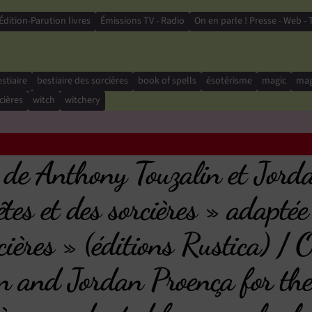
Édition-Parution livres
Émissions TV - Radio
On en parle ! Presse - Web - 
stiaire
bestiaire des sorcières
book of spells
ésotérisme
magic
mag
cières
witch
witchery
 de Anthony Touzalin et Jord
tes et des sorcières » adaptée
rcières » (éditions Rustica) / 
n and Jordan Proença for the