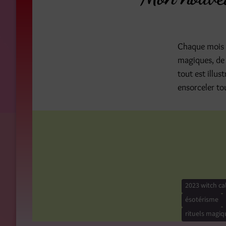
Chaque mois vo
magiques, de 
tout est illus
ensorceler to
2023 witch ca
ésotérisme
rituels magiq