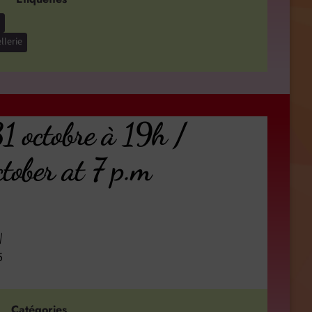
llerie
octobre à 19h /
ber at 7 p.m
/
5
Catégories