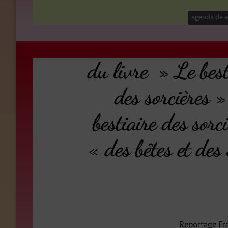
agenda de s
du livre » Le best
des sorcières
bestiaire des sor
« des bêtes et de
Reportage Fr