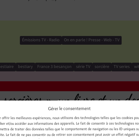
Émissions TV - Radio
On en parle ! Presse - Web - TV
estiaire
bestiary
France 3 besançon
série TV
sorcière
TV series
wi
 sorcières », un livre et un do
Gérer le consentement
019 sur Francetvinfo.fr / « 
r offrir les meilleures expériences, nous utilisons des technologies telles que les cookies po
cker et/ou accéder aux informations des appareils. Le fait de consentir à ces technologies n
k and a documentary : a web a
mettra de traiter des données telles que le comportement de navigation ou les ID uniques s
site. Le fait de ne pas consentir ou de retirer son consentement peut avoir un effet négatif s