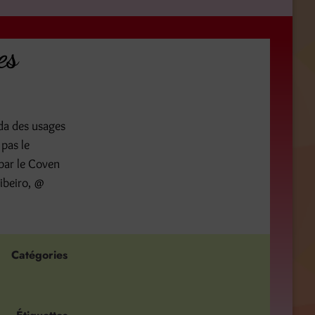
es
da des usages
 pas le
 par le Coven
ibeiro, @
Catégories