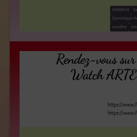
ANIMAUX
be
Dominique H
sorcière
wit
Rendez-vous su
Watch ARTE 
https://www
https://www