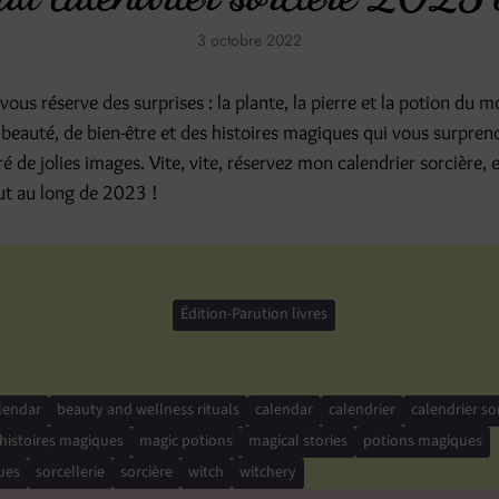
3 octobre 2022
us réserve des surprises : la plante, la pierre et la potion du mo
beauté, de bien-être et des histoires magiques qui vous surprend
tré de jolies images. Vite, vite, réservez mon calendrier sorcière, 
ut au long de 2023 !
Édition-Parution livres
lendar
beauty and wellness rituals
calendar
calendrier
calendrier so
histoires magiques
magic potions
magical stories
potions magiques
ues
sorcellerie
sorcière
witch
witchery