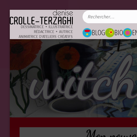
DESSINATRICE • ILLUSTRATRICE
BLOG
BIO
E
RÉDACTRICE • AUTRICE
ANIMATRICE D'ATELIERS CRÉATIFS
witc
Mon nouvea