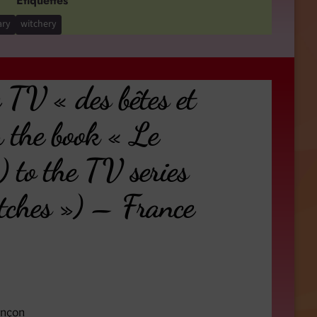
Étiquettes
ary
witchery
e TV « des bêtes et
 the book « Le
) to the TV series
itches ») – France
ançon