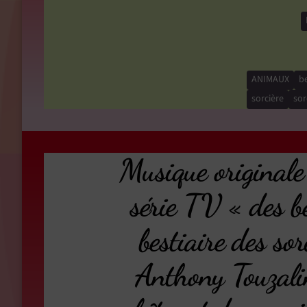
ANIMAUX
be
sorcière
sor
Musique originale
série TV « des bê
bestiaire des so
Anthony Touzali