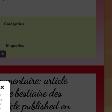
Catégories
Étiquettes
tch
cumentaire: article
Le bestiaire des
ur
ous
rticle published on
ur
ur