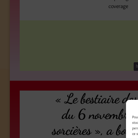
coverage
b
« Le bestiaire des
du 6 novembre 2
Pou
sto
sorcières », a boo
per
ce 