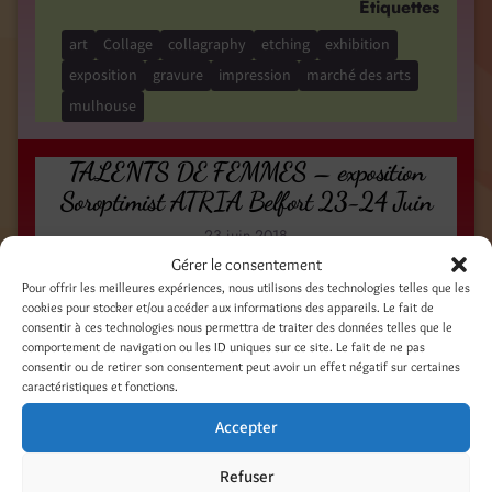
Étiquettes
art
Collage
collagraphy
etching
exhibition
exposition
gravure
impression
marché des arts
mulhouse
TALENTS DE FEMMES – exposition
Soroptimist ATRIA Belfort 23-24 Juin
23 juin 2018
Gérer le consentement
Gravures, illustrations, impression à plat,
Pour offrir les meilleures expériences, nous utilisons des technologies telles que les
linogravure, collagraphie, eau forte, pointe sèche,
cookies pour stocker et/ou accéder aux informations des appareils. Le fait de
consentir à ces technologies nous permettra de traiter des données telles que le
Tetra print. Nouvelles créations. / Etchings,
comportement de navigation ou les ID uniques sur ce site. Le fait de ne pas
illustrations, new stuff.
consentir ou de retirer son consentement peut avoir un effet négatif sur certaines
caractéristiques et fonctions.
Accepter
Catégories
Expositions
Refuser