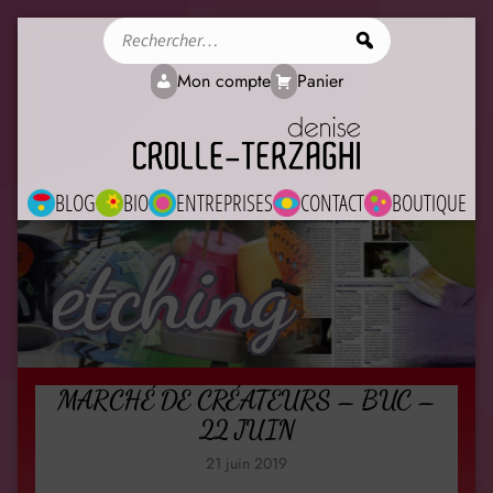
Rechercher
Mon compte
Panier
BLOG
BIO
ENTREPRISES
CONTACT
BOUTIQUE
etching
MARCHÉ DE CRÉATEURS – BUC –
22 JUIN
21 juin 2019