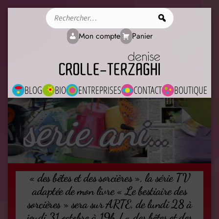
Rechercher
Mon compte
Panier
BLOG
BIO
ENTREPRISES
CONTACT
BOUTIQUE
serie animalière
« des bêtes et des sorcières », la série TV
adaptée de mon livre « Le bestiaire des
sorcières » sera sur ARTE, de lundi 28 à
jeudi 31 octobre à 19h / « des bêtes et des