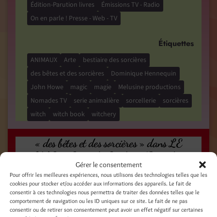
Édition-Parution livres
Émissions TV - Radio
On en parle ! Presse - Web - TV
Étiquettes
ANIMAUX
Arte
bestiaire des sorcières
des bêtes et des sorcières
Dominique Hennequin
John Howe
magic
magie
Melusine productions
Nomades TV
serie animalière
sorcellerie
sorcières
witch
witch book
witchery
« des bêtes et des sorcières » dans LE
MAG – Gwenola Guidé – 13 octobre
Gérer le consentement
2019 / « des bêtes et des sorcières » in LE
Pour offrir les meilleures expériences, nous utilisons des technologies telles que les
MAG – Gwenola Guidé – October 13,
cookies pour stocker et/ou accéder aux informations des appareils. Le fait de
consentir à ces technologies nous permettra de traiter des données telles que le
2019
comportement de navigation ou les ID uniques sur ce site. Le fait de ne pas
15 octobre 2019
consentir ou de retirer son consentement peut avoir un effet négatif sur certaines