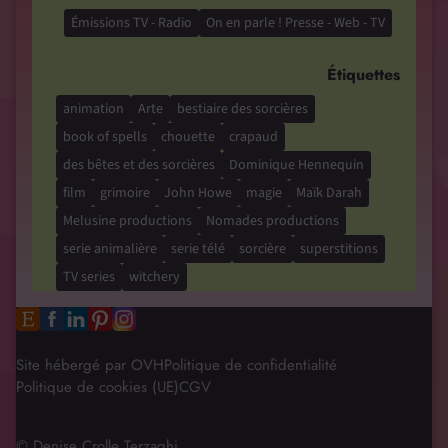
Émissions TV - Radio
On en parle ! Presse - Web - TV
Étiquettes
animation
Arte
bestiaire des sorcières
book of spells
chouette
crapaud
des bêtes et des sorcières
Dominique Hennequin
film
grimoire
John Howe
magie
Maïk Darah
Melusine productions
Nomades productions
serie animalière
serie télé
sorcière
superstitions
TV series
witchery
Site hébergé par OVH
Politique de confidentialité
Politique de cookies (UE)
CGV
© Denise Crolle Terzaghi