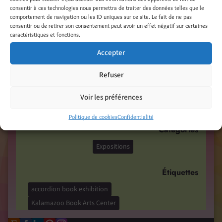
4 février 2022
consentir à ces technologies nous permettra de traiter des données telles que le
comportement de navigation ou les ID uniques sur ce site. Le fait de ne pas
ttps://kalbookarts.org/events/2022illustratedaccordion/
consentir ou de retirer son consentement peut avoir un effet négatif sur certaines
L’exposition internationale de livres accordéon
caractéristiques et fonctions.
illustrés « The illustrated accordion » est ouverte
Accepter
au Kalamazoo Book Arts Center à Kalamazoo,
Michigan, USA, du 4 février au 25 mars 2022.
Refuser
Retrouvez mon livre dans la galerie virtuelle ou
Voir les préférences
passez au centre si vous êtes par-là
Politique de cookies
Confidentialité
Catégories
Expositions
Étiquettes
accordion book exhibition
Kalamazoo Book Arts Center