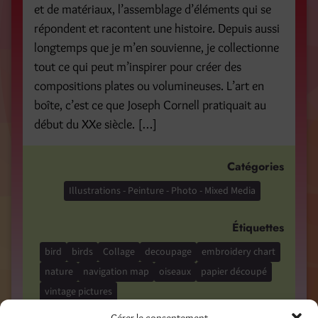
et de matériaux, l’assemblage d’éléments qui se
répondent et racontent une histoire. Depuis aussi
longtemps que je m’en souvienne, je collectionne
tout ce qui peut m’inspirer pour créer des
compositions plates ou volumineuses. L’art en
boîte, c’est ce que Joseph Cornell pratiquait au
début du XXe siècle. […]
Catégories
Illustrations - Peinture - Photo - Mixed Media
Étiquettes
bird
birds
Collage
decoupage
embroidery chart
nature
navigation map
oiseaux
papier découpé
vintage pictures