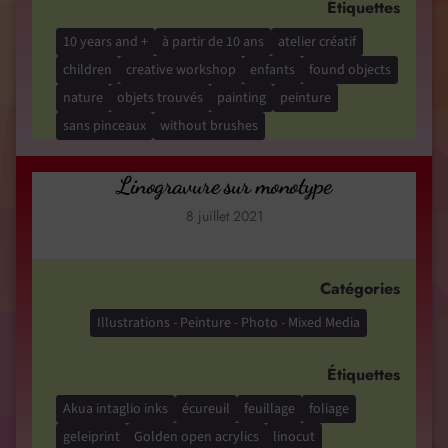
Étiquettes
10 years and +
à partir de 10 ans
atelier créatif
children
creative workshop
enfants
found objects
nature
objets trouvés
painting
peinture
sans pinceaux
without brushes
Linogravure sur monotype
8 juillet 2021
Catégories
Illustrations - Peinture - Photo - Mixed Media
Étiquettes
Akua intaglio inks
écureuil
feuillage
foliage
geleiprint
Golden open acrylics
linocut