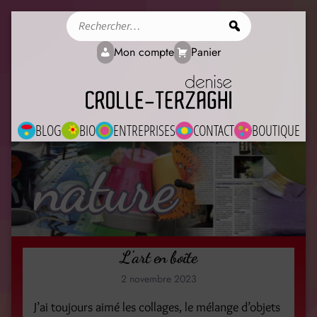
Rechercher
Mon compte
Panier
BLOG
BIO
ENTREPRISES
CONTACT
BOUTIQUE
nature
L’art en boîte
2 novembre 2023
J’ai toujours aimé les collages, le mélange d’objets