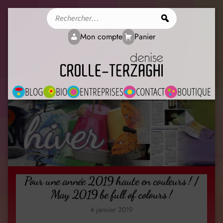
Rechercher
Mon compte
Panier
BLOG
BIO
ENTREPRISES
CONTACT
BOUTIQUE
hiver
Pour une année 2019 haute en couleurs ! /
May 2019 be full of colours !
4 janvier 2019