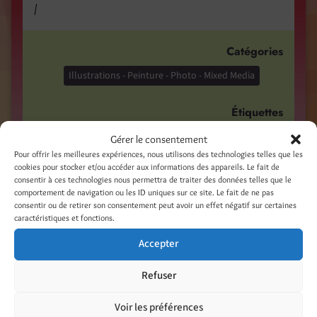
/
Catégories
Illustrations - Peinture - Photo - Mixed Media
Étiquettes
encres
forest
forêt
hiver
illustration
Gérer le consentement
Pour offrir les meilleures expériences, nous utilisons des technologies telles que les
impression
inks
paint
peinture
print
voeux
cookies pour stocker et/ou accéder aux informations des appareils. Le fait de
wishes
consentir à ces technologies nous permettra de traiter des données telles que le
comportement de navigation ou les ID uniques sur ce site. Le fait de ne pas
consentir ou de retirer son consentement peut avoir un effet négatif sur certaines
Ouverture de la Boutique éphémère de
caractéristiques et fonctions.
créateurs à Belfort / The Creators shop in
Accepter
Belfort is opening !
Refuser
15 novembre 2016
Noël approche ! Venez nous rendre visite à la
Voir les préférences