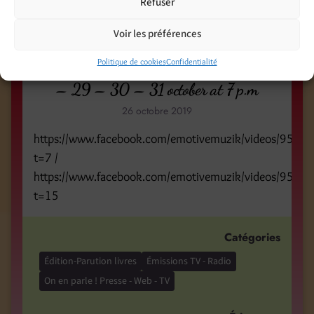
Refuser
magic
Nomades TV
witchery
witches
Voir les préférences
Rendez-vous sur ARTE 28 – 29 – 30
Politique de cookies
Confidentialité
– 31 octobre à 19h / Watch ARTE on 28
– 29 – 30 – 31 october at 7 p.m
26 octobre 2019
https://www.facebook.com/emotivemuzik/videos/952
t=7 /
https://www.facebook.com/emotivemuzik/videos/952
t=15
Catégories
Édition-Parution livres
Émissions TV - Radio
On en parle ! Presse - Web - TV