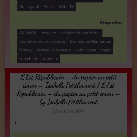
On en parle ! Presse - Web - TV
Étiquettes
ANIMAUX
bestiaire
bestiaire des sorcières
des bêtes et des sorcières
Dominique Hennequin
fantasy
France 3 besançon
John Howe
magic
sorcellerie
witchery
L’Est Républicain – du papier au petit
écran – Isabelle Petitlaurent / L’Est
Républicain – du papier au petit écran –
by Isabelle Petitlaurent
29 octobre 2019
/