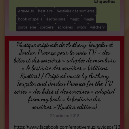
Étiquettes
ANIMAUX
bestiaire
bestiaire des sorcières
book of spells
ésotérisme
magic
magie
sorcellerie
sorcière
sorcières
witch
witchery
Musique originale de Anthony Touzalin et
Jordan Proença pour la série TV « des
bêtes et des sorcières » adaptée de mon livre
« le bestiaire des sorcières » (éditions
Rustica) / Original music by Anthony
Touzalin and Jordan Proença for the TV
series « des bêtes et des sorcières » adapted
from my book « le bestiaire des
sorcières »(Rustica editions)
26 octobre 2019
https://www.facebook.com/emotivemuzik/videos/13