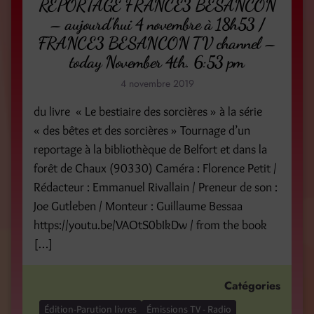
REPORTAGE FRANCE3 BESANCON
– aujourd’hui 4 novembre à 18h53 /
FRANCE3 BESANCON TV channel –
today November 4th. 6:53 pm
4 novembre 2019
du livre « Le bestiaire des sorcières » à la série
« des bêtes et des sorcières » Tournage d’un
reportage à la bibliothèque de Belfort et dans la
forêt de Chaux (90330) Caméra : Florence Petit /
Rédacteur : Emmanuel Rivallain / Preneur de son :
Joe Gutleben / Monteur : Guillaume Bessaa
https://youtu.be/VAOtS0bIkDw / from the book
[…]
Catégories
Édition-Parution livres
Émissions TV - Radio