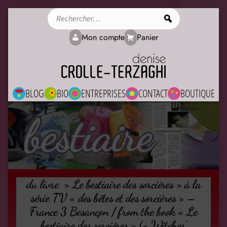
Rechercher
Mon compte
Panier
BLOG
BIO
ENTREPRISES
CONTACT
BOUTIQUE
bestiaire
du livre » Le bestiaire des sorcières » à la
série TV « des bêtes et des sorcières » –
France 3 Besançon / from the book « Le
bestiaire des sorcières » (« Witches’