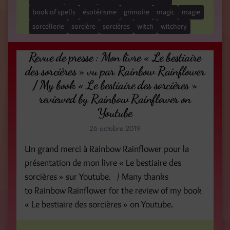
book of spells
ésotérisme
grimoire
magic
magie
sorcellerie
sorcière
sorcières
witch
witchery
Revue de presse : Mon livre « Le bestiaire
des sorcières » vu par Rainbow Rainflower
/ My book « Le bestiaire des sorcières »
reviewed by Rainbow Rainflower on
Youtube
26 octobre 2019
Un grand merci à Rainbow Rainflower pour la
présentation de mon livre « Le bestiaire des
sorcières » sur Youtube. / Many thanks
to Rainbow Rainflower for the review of my book
« Le bestiaire des sorcières » on Youtube.