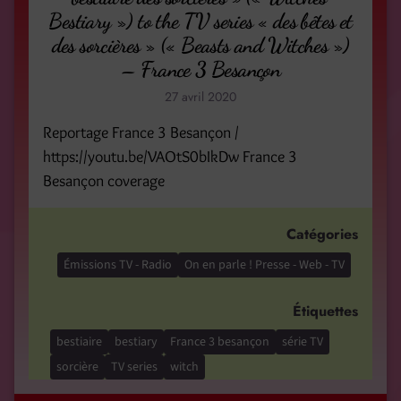
Bestiary ») to the TV series « des bêtes et
des sorcières » (« Beasts and Witches »)
– France 3 Besançon
27 avril 2020
Reportage France 3 Besançon /
https://youtu.be/VAOtS0bIkDw France 3
Besançon coverage
Catégories
Émissions TV - Radio
On en parle ! Presse - Web - TV
Étiquettes
bestiaire
bestiary
France 3 besançon
série TV
sorcière
TV series
witch