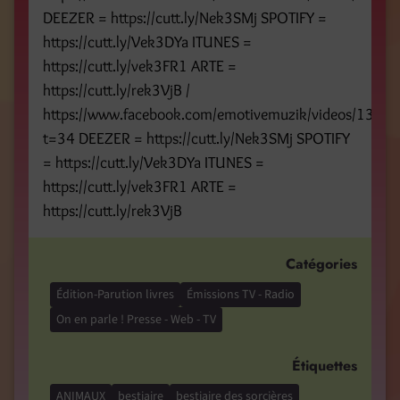
DEEZER = https://cutt.ly/Nek3SMj SPOTIFY =
https://cutt.ly/Vek3DYa ITUNES =
https://cutt.ly/vek3FR1 ARTE =
https://cutt.ly/rek3VjB /
https://www.facebook.com/emotivemuzik/videos/135
t=34 DEEZER = https://cutt.ly/Nek3SMj SPOTIFY
= https://cutt.ly/Vek3DYa ITUNES =
https://cutt.ly/vek3FR1 ARTE =
https://cutt.ly/rek3VjB
Catégories
Édition-Parution livres
Émissions TV - Radio
On en parle ! Presse - Web - TV
Étiquettes
ANIMAUX
bestiaire
bestiaire des sorcières