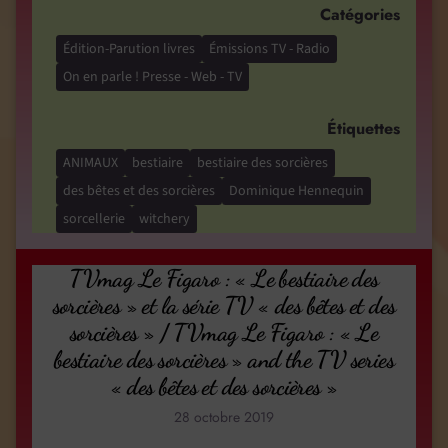
Catégories
Édition-Parution livres
Émissions TV - Radio
On en parle ! Presse - Web - TV
Étiquettes
ANIMAUX
bestiaire
bestiaire des sorcières
des bêtes et des sorcières
Dominique Hennequin
sorcellerie
witchery
TVmag Le Figaro : « Le bestiaire des
sorcières » et la série TV « des bêtes et des
sorcières » / TVmag Le Figaro : « Le
bestiaire des sorcières » and the TV series
« des bêtes et des sorcières »
28 octobre 2019