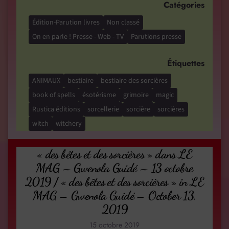
Catégories
Édition-Parution livres
Non classé
On en parle ! Presse - Web - TV
Parutions presse
Étiquettes
ANIMAUX
bestiaire
bestiaire des sorcières
book of spells
ésotérisme
grimoire
magic
Rustica éditions
sorcellerie
sorcière
sorcières
witch
witchery
« des bêtes et des sorcières » dans LE
MAG – Gwenola Guidé – 13 octobre
2019 / « des bêtes et des sorcières » in LE
MAG – Gwenola Guidé – October 13,
2019
15 octobre 2019