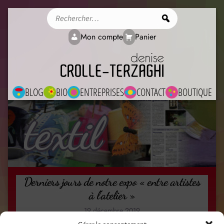
Rechercher
Mon compte
Panier
BLOG
BIO
ENTREPRISES
CONTACT
BOUTIQUE
textil
Derniers jours de notre expo « entre artistes
à l’atelier »
19 décembre 2019