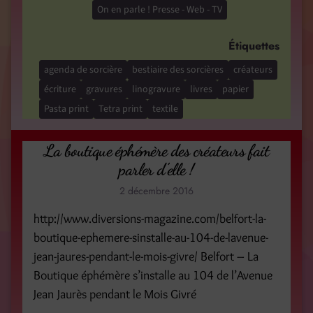
On en parle ! Presse - Web - TV
Étiquettes
agenda de sorcière
bestiaire des sorcières
créateurs
écriture
gravures
linogravure
livres
papier
Pasta print
Tetra print
textile
La boutique éphémère des créateurs fait
parler d’elle !
2 décembre 2016
http://www.diversions-magazine.com/belfort-la-
boutique-ephemere-sinstalle-au-104-de-lavenue-
jean-jaures-pendant-le-mois-givre/ Belfort – La
Boutique éphémère s’installe au 104 de l’Avenue
Jean Jaurès pendant le Mois Givré