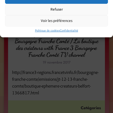
illustration
illustrations
in the studio
linoprint
Refuser
Noël
original creations
pièces uniques
textile
unique pieces of art
Voir les préférences
Politique de cookies
Confidentialité
La boutique des créateurs avec France 3
Bourgogne Franche Comté / La boutique
des créateurs with France 3 Bourgogne
Franche Comté TV channel
19 novembre 2017
http://france3-regions.francetvinfo.fr/bourgogne-
franche-comte/emissions/jt-12-13-franche-
comte/boutique-ephemere-createurs-belfort-
1366817.html
Catégories