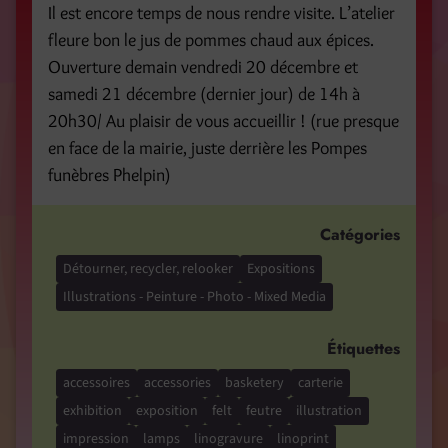
Il est encore temps de nous rendre visite. L’atelier
fleure bon le jus de pommes chaud aux épices.
Ouverture demain vendredi 20 décembre et
samedi 21 décembre (dernier jour) de 14h à
20h30/ Au plaisir de vous accueillir ! (rue presque
en face de la mairie, juste derrière les Pompes
funèbres Phelpin)
Catégories
Détourner, recycler, relooker
Expositions
Illustrations - Peinture - Photo - Mixed Media
Étiquettes
accessoires
accessories
basketery
carterie
exhibition
exposition
felt
feutre
illustration
impression
lamps
linogravure
linoprint