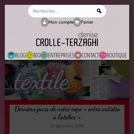
Rechercher
Mon compte
Panier
BLOG
BIO
ENTREPRISES
CONTACT
BOUTIQUE
textile
Derniers jours de notre expo « entre artistes
à l’atelier »
19 décembre 2019