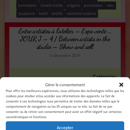
luminaires
mixed media
origami
porcelaine
raku
sculpture
textil
textile
vannerie creative
Entre artistes à l’atelier – Expo vente …
JOUR J – 4 / Between artists in the
studio – Show and sell
3 décembre 2019
Catégories
Gérer le consentement
Expositions
Pour offrir les meilleures expériences, nous utilisons des technologies telles que les
Illustrations - Peinture - Photo - Mixed Media
cookies pour stocker et/ou accéder aux informations des appareils. Le fait de
consentir à ces technologies nous permettra de traiter des données telles que le
comportement de navigation ou les ID uniques sur ce site. Le fait de ne pas
Étiquettes
consentir ou de retirer son consentement peut avoir un effet négatif sur certaines
caractéristiques et fonctions.
artwork
atelier
collages
créations originales
Accepter
etchings
exhibition
exposition
gravure