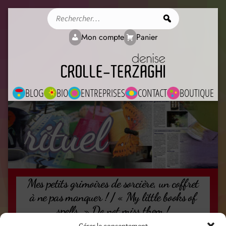
Rechercher
Mon compte
Panier
BLOG
BIO
ENTREPRISES
CONTACT
BOUTIQUE
rituel
Mes petits grimoires de sorcière, un coffret
à ne pas manquer ! / « My little books of
spells » Do not miss them !