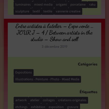
luminaires
mixed media
origami
porcelaine
raku
sculpture
textil
textile
vannerie creative
Entre artistes à l’atelier – Expo vente …
JOUR J – 4 / Between artists in the
studio – Show and sell
3 décembre 2019
Catégories
Expositions
Illustrations - Peinture - Photo - Mixed Media
Étiquettes
artwork
atelier
collages
créations originales
etchings
exhibition
exposition
gravure