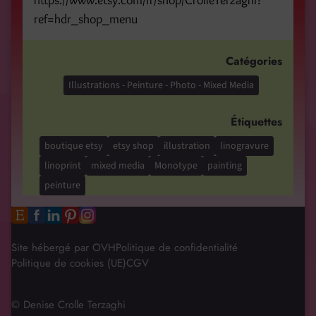
https://www.etsy.com/fr/shop/CrolleTerzaghi?
ref=hdr_shop_menu
Catégories
Illustrations - Peinture - Photo - Mixed Media
Étiquettes
boutique etsy
etsy shop
illustration
linogravure
linoprint
mixed media
Monotype
painting
peinture
Site hébergé par OVH
Politique de confidentialité
Politique de cookies (UE)
CGV
© Denise Crolle Terzaghi