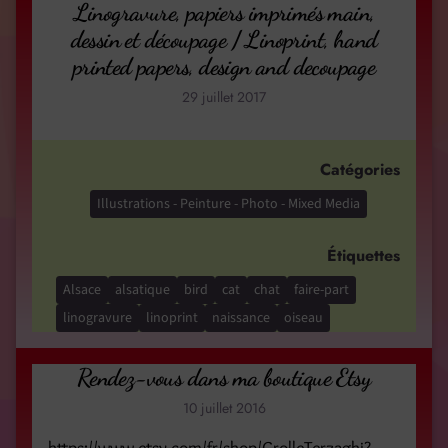
Linogravure, papiers imprimés main,
dessin et découpage / Linoprint, hand
printed papers, design and decoupage
29 juillet 2017
Catégories
Illustrations - Peinture - Photo - Mixed Media
Étiquettes
Alsace
alsatique
bird
cat
chat
faire-part
linogravure
linoprint
naissance
oiseau
Rendez-vous dans ma boutique Etsy
10 juillet 2016