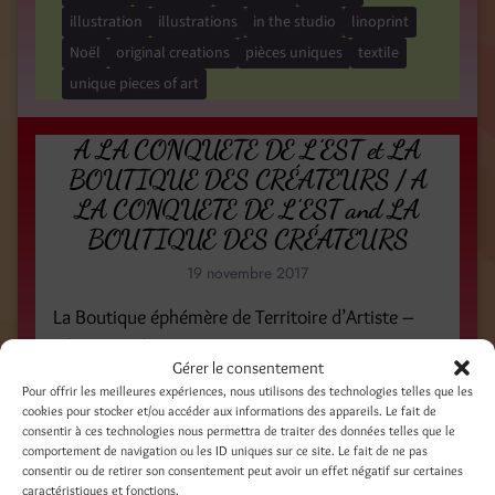
illustration
illustrations
in the studio
linoprint
Noël
original creations
pièces uniques
textile
unique pieces of art
A LA CONQUETE DE L’EST et LA
BOUTIQUE DES CRÉATEURS / A
LA CONQUETE DE L’EST and LA
BOUTIQUE DES CRÉATEURS
19 novembre 2017
La Boutique éphémère de Territoire d’Artiste –
édition Noël 2017
Gérer le consentement
Pour offrir les meilleures expériences, nous utilisons des technologies telles que les
Catégories
cookies pour stocker et/ou accéder aux informations des appareils. Le fait de
consentir à ces technologies nous permettra de traiter des données telles que le
On en parle ! Presse - Web - TV
comportement de navigation ou les ID uniques sur ce site. Le fait de ne pas
consentir ou de retirer son consentement peut avoir un effet négatif sur certaines
caractéristiques et fonctions.