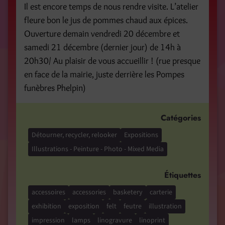
Il est encore temps de nous rendre visite. L’atelier
fleure bon le jus de pommes chaud aux épices.
Ouverture demain vendredi 20 décembre et
samedi 21 décembre (dernier jour) de 14h à
20h30/ Au plaisir de vous accueillir ! (rue presque
en face de la mairie, juste derrière les Pompes
funèbres Phelpin)
Catégories
Détourner, recycler, relooker
Expositions
Illustrations - Peinture - Photo - Mixed Media
Étiquettes
accessoires
accessories
basketery
carterie
exhibition
exposition
felt
feutre
illustration
impression
lamps
linogravure
linoprint