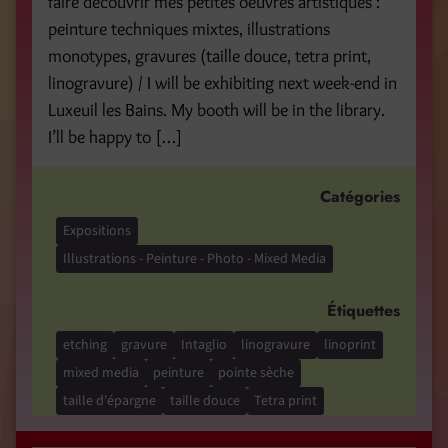
faire découvrir mes petites oeuvres artistiques :
peinture techniques mixtes, illustrations
monotypes, gravures (taille douce, tetra print,
linogravure) / I will be exhibiting next week-end in
Luxeuil les Bains. My booth will be in the library.
I’ll be happy to […]
Catégories
Expositions
Illustrations - Peinture - Photo - Mixed Media
Étiquettes
etching
gravure
Intaglio
linogravure
linoprint
mixed media
peinture
pointe sèche
taille d'épargne
taille douce
Tetra print