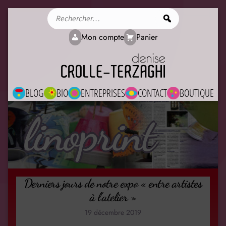
Rechercher
Mon compte
Panier
BLOG
BIO
ENTREPRISES
CONTACT
BOUTIQUE
linoprint
Derniers jours de notre expo « entre artistes
à l’atelier »
19 décembre 2019