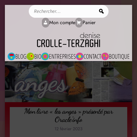
Rechercher
Mon compte
Panier
BLOG
BIO
ENTREPRISES
CONTACT
BOUTIQUE
anges
Mon livre « les anges » présenté par
Oracle’info
12 février 2023