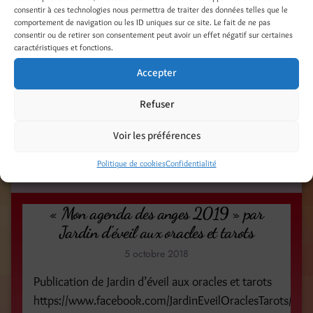
Gwenola Guidé Photos Denise Crolle-Terzaghi
consentir à ces technologies nous permettra de traiter des données telles que le
comportement de navigation ou les ID uniques sur ce site. Le fait de ne pas
consentir ou de retirer son consentement peut avoir un effet négatif sur certaines
Catégories
caractéristiques et fonctions.
On en parle ! Presse - Web - TV
Accepter
Refuser
Étiquettes
agenda
angel
anges
benefits
book of spells
Voir les préférences
diary
grimoire
Rustica
sorcières
witch
Politique de cookies
Confidentialité
witch book
« Mon agenda des anges 2019 » par
Jardin d’éveil aux oracles et tarots
5 octobre 2018
Publication de Jardin d’éveil aux oracles et tarots
https://www.facebook.com/JardinEveilOraclesTarots/