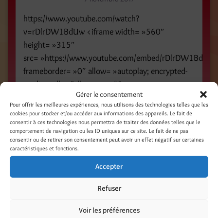
https://www.youtube.com/watch?
v=rDlrDW1BdUw <iframe width= »560″
height= »315″
src= »https://www.youtube.com/embed/rDlrDW1BdUw 
frameborder= »0″ allow= »autoplay; encrypted-
media » allowfullscreen></iframe>
Gérer le consentement
Pour offrir les meilleures expériences, nous utilisons des technologies telles que les
Catégories
cookies pour stocker et/ou accéder aux informations des appareils. Le fait de
consentir à ces technologies nous permettra de traiter des données telles que le
Non classé
On en parle ! Presse - Web - TV
comportement de navigation ou les ID uniques sur ce site. Le fait de ne pas
consentir ou de retirer son consentement peut avoir un effet négatif sur certaines
caractéristiques et fonctions.
Étiquettes
Accepter
art
artist pop up store
books
boutique créateurs
boutique éphémère
etchings
gravure
illustration
Refuser
livres
Voir les préférences