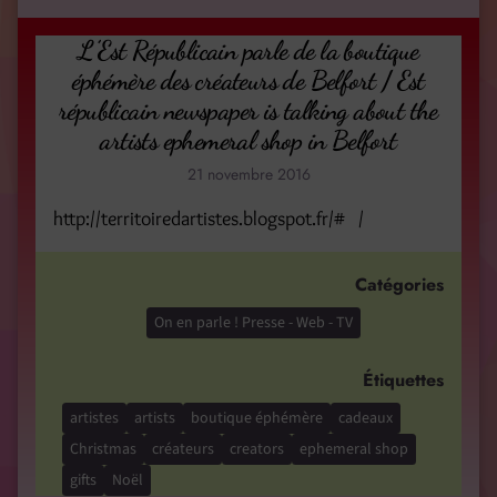
L’Est Républicain parle de la boutique
éphémère des créateurs de Belfort / Est
républicain newspaper is talking about the
artists ephemeral shop in Belfort
21 novembre 2016
http://territoiredartistes.blogspot.fr/# /
Catégories
On en parle ! Presse - Web - TV
Étiquettes
artistes
artists
boutique éphémère
cadeaux
Christmas
créateurs
creators
ephemeral shop
gifts
Noël