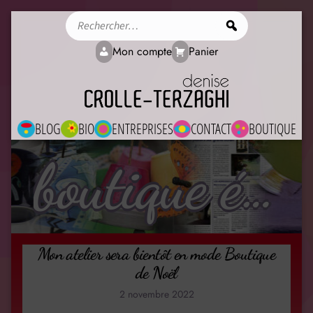
Rechercher
Mon compte
Panier
BLOG
BIO
ENTREPRISES
CONTACT
BOUTIQUE
boutique éphémère
Mon atelier sera bientôt en mode Boutique
de Noël
2 novembre 2022