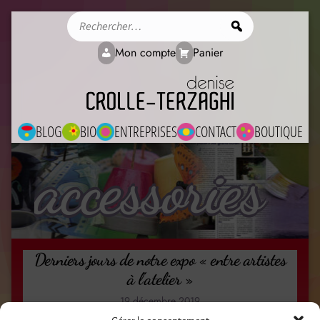
Rechercher
Mon compte
Panier
BLOG
BIO
ENTREPRISES
CONTACT
BOUTIQUE
accessories
Derniers jours de notre expo « entre artistes
à l’atelier »
19 décembre 2019