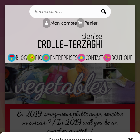
Rechercher
Mon compte
Panier
BLOG
BIO
ENTREPRISES
CONTACT
BOUTIQUE
vegetables
En 2019, serez-vous plutôt ange, sorcière
ou sorcier ? / In 2019 will you be an
angel or a witch ?
Gérer le consentement