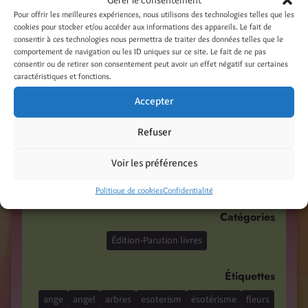
19 juillet 2018
Pour offrir les meilleures expériences, nous utilisons des technologies telles que les
Sortie en librairie de mes tout nouveaux
cookies pour stocker et/ou accéder aux informations des appareils. Le fait de
consentir à ces technologies nous permettra de traiter des données telles que le
agendas 2019 Préparez-vous… en 2019, serez
comportement de navigation ou les ID uniques sur ce site. Le fait de ne pas
vous ange, sorcière… ou sorcier ? Mes deux
consentir ou de retirer son consentement peut avoir un effet négatif sur certaines
caractéristiques et fonctions.
nouveaux « bébés », Mon agenda de sorcière
Accepter
2019, entièrement renouvelé (magie des plantes,
des arbres et des minéraux) et Mon agenda des
Refuser
anges 2019 (bienfaits et protection), nouveau
sujet, sont parus. Rendez-vous dans votre librairie
Voir les préférences
préférée […]
Politique de cookies
Confidentialité
Catégories
Édition-Parution livres
Étiquettes
ange
angel
arbres
esoterism
ésotérisme
fleurs