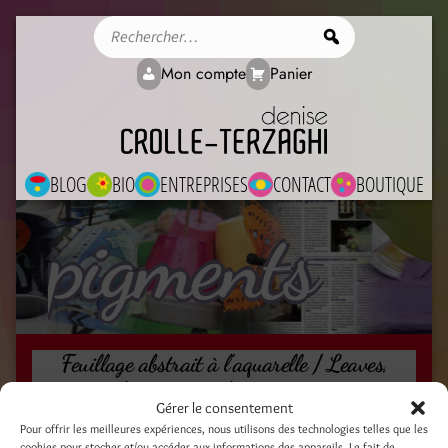
Rechercher
Mon compte
Panier
BLOG
BIO
ENTREPRISES
CONTACT
BOUTIQUE
pigments
Feuillage abstrait à l’aquarelle / Leaves,
loose watercolour painting
Gérer le consentement
22 février 2019
Pour offrir les meilleures expériences, nous utilisons des technologies telles que les
cookies pour stocker et/ou accéder aux informations des appareils. Le fait de