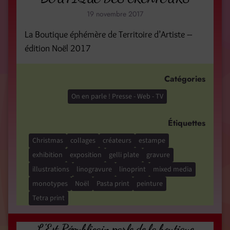
19 novembre 2017
La Boutique éphémère de Territoire d’Artiste –
édition Noël 2017
Catégories
On en parle ! Presse - Web - TV
Étiquettes
Christmas
collages
créateurs
estampe
exhibition
exposition
gelli plate
gravure
illustrations
linogravure
linoprint
mixed media
monotypes
Noël
Pasta print
peinture
Tetra print
L’Est Républicain parle de la boutique