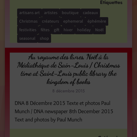
Étiquettes
artisans art
artistes
boutique
cadeaux
Christmas
créateurs
ephemeral
éphémère
festivities
fêtes
gift
hiver
holiday
Noël
seasonal
shop
Au royaume des livres, Noël à la
Médiathèque de Sain-Louis / Christmas
time at Saint-Louis public library the
kingdom of books
8 décembre 2015
DNA 8 Décembre 2015 Texte et photos Paul
Munch / DNA newspaper 8th December 2015
Text and photos by Paul Munch