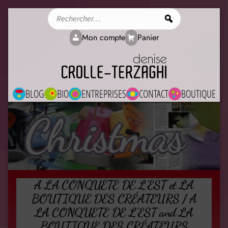
Rechercher
Mon compte
Panier
BLOG
BIO
ENTREPRISES
CONTACT
BOUTIQUE
Christmas
A LA CONQUETE DE L’EST et LA
BOUTIQUE DES CRÉATEURS / A
LA CONQUETE DE L’EST and LA
BOUTIQUE DES CRÉATEURS