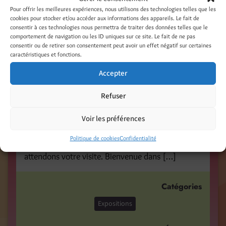
créateurs à Belfort / The Creators shop in
Pour offrir les meilleures expériences, nous utilisons des technologies telles que les
cookies pour stocker et/ou accéder aux informations des appareils. Le fait de
Belfort is opening !
consentir à ces technologies nous permettra de traiter des données telles que le
comportement de navigation ou les ID uniques sur ce site. Le fait de ne pas
15 novembre 2016
consentir ou de retirer son consentement peut avoir un effet négatif sur certaines
caractéristiques et fonctions.
Noël approche ! Venez nous rendre visite à la
Accepter
Boutique des créateurs de Territoires d’Artistes à
Belfort, entre le 26 Novembre et le 22 Décembre.
Refuser
Cette boutique éphémère s’installe une nouvelle
fois à Belfort, quartier Roseraie, dans l’ancienne
Voir les préférences
boutique Phildar, 104 avenue Jean Jaurès. J’y
Politique de cookies
Confidentialité
expose avec plus de 20 autres créateurs. Nous
attendons votre visite. Bienvenue dans […]
Catégories
Expositions