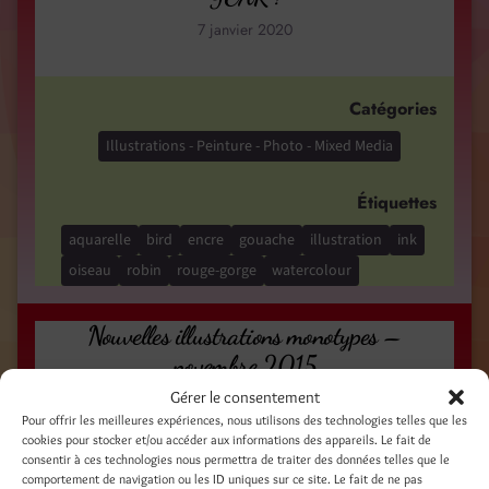
7 janvier 2020
Catégories
Illustrations - Peinture - Photo - Mixed Media
Étiquettes
aquarelle
bird
encre
gouache
illustration
ink
oiseau
robin
rouge-gorge
watercolour
Nouvelles illustrations monotypes –
novembre 2015
Gérer le consentement
4 novembre 2015
Pour offrir les meilleures expériences, nous utilisons des technologies telles que les
Monotypes originaux 15 cm x 15 cm –
cookies pour stocker et/ou accéder aux informations des appareils. Le fait de
consentir à ces technologies nous permettra de traiter des données telles que le
impression à l’encre sur papier mixed media –
comportement de navigation ou les ID uniques sur ce site. Le fait de ne pas