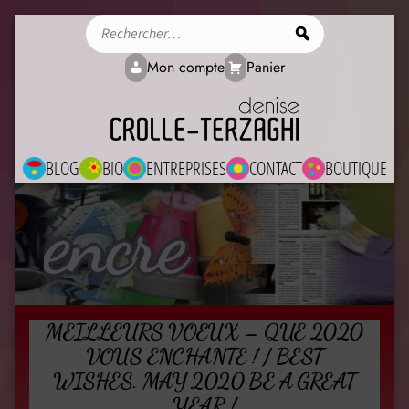
Rechercher
Mon compte
Panier
BLOG
BIO
ENTREPRISES
CONTACT
BOUTIQUE
encre
MEILLEURS VOEUX – QUE 2020
VOUS ENCHANTE ! / BEST
WISHES. MAY 2020 BE A GREAT
YEAR !