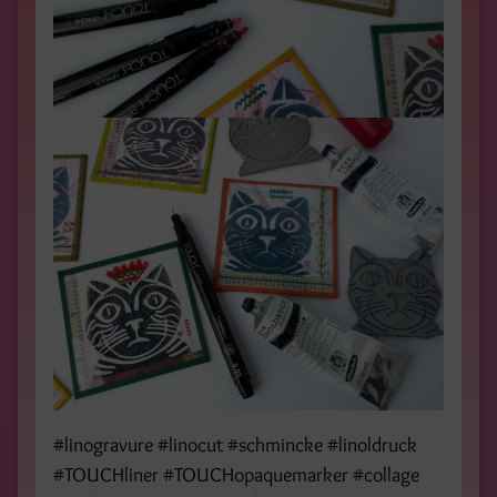
#linogravure #linocut #schmincke #linoldruck
#TOUCHliner #TOUCHopaquemarker #collage