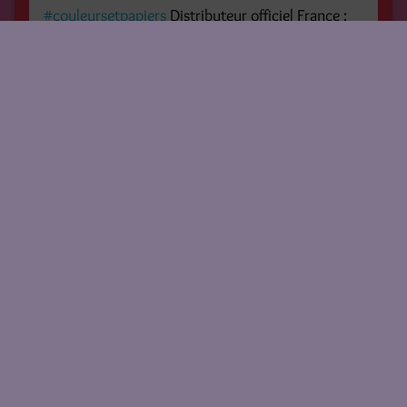
#couleursetpapiers
Distributeur officiel France :
@couleursetpapiers