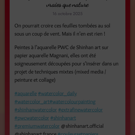
vraies que nature
16 octobre 2025
On pourrait croire ces feuilles tombées au sol
sous un coup de vent. Mais il n’en est rien !
Peintes à l’aquarelle PWC de Shinhan art sur
papier aquarelle Magnani, elles ont été
soigneusement découpées pour s’insérer dans un
projet de techniques mixtes (mixed media /
peinture et collage)
#aquarelle
#watercolor_daily
#watercolor_art
#watercolourpainting
#shinhanwatercolor
#extrafinewatercolor
#pwcwatercolor
#shinhanart
#premiumwatercolor
@shinhanart.official
@shinhanart.france
#couleursetpapiers