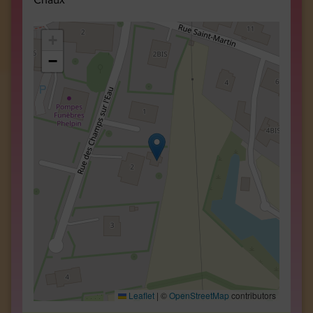
+
−
Leaflet
|
©
OpenStreetMap
contributors