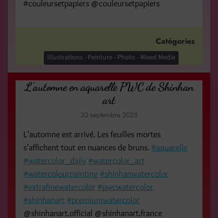
#couleursetpapiers @couleursetpapiers
Catégories
Illustrations - Peinture - Photo - Mixed Media
L’automne en aquarelle PWC de Shinhan
art
30 septembre 2025
L’automne est arrivé. Les feuilles mortes
s’affichent tout en nuances de bruns.
#aquarelle
#watercolor_daily
#watercolor_art
#watercolourpainting
#shinhanwatercolor
#extrafinewatercolor
#pwcwatercolor
#shinhanart
#premiumwatercolor
@shinhanart.official @shinhanart.france