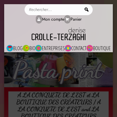
Rechercher
Mon compte
Panier
BLOG
BIO
ENTREPRISES
CONTACT
BOUTIQUE
Pasta print
A LA CONQUETE DE L’EST et LA
BOUTIQUE DES CRÉATEURS / A
LA CONQUETE DE L’EST and LA
BOUTIQUE DES CRÉATEURS