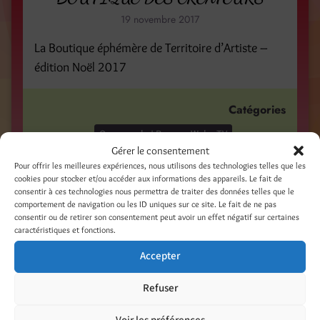
19 novembre 2017
La Boutique éphémère de Territoire d’Artiste –
édition Noël 2017
Catégories
On en parle ! Presse - Web - TV
Gérer le consentement
Pour offrir les meilleures expériences, nous utilisons des technologies telles que les
Étiquettes
cookies pour stocker et/ou accéder aux informations des appareils. Le fait de
consentir à ces technologies nous permettra de traiter des données telles que le
Christmas
collages
créateurs
estampe
comportement de navigation ou les ID uniques sur ce site. Le fait de ne pas
exhibition
exposition
gelli plate
gravure
consentir ou de retirer son consentement peut avoir un effet négatif sur certaines
caractéristiques et fonctions.
illustrations
linogravure
linoprint
mixed media
monotypes
Noël
Pasta print
peinture
Accepter
Tetra print
Refuser
La boutique des créateurs avec France 3