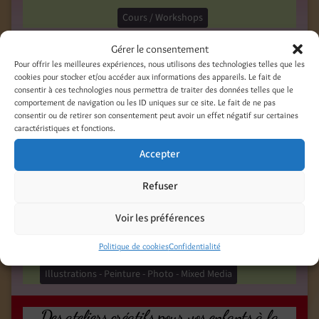
Cours / Workshops
Gérer le consentement
Mon atelier est ouvert sur rdv
Pour offrir les meilleures expériences, nous utilisons des technologies telles que les
cookies pour stocker et/ou accéder aux informations des appareils. Le fait de
10 septembre 2023
consentir à ces technologies nous permettra de traiter des données telles que le
comportement de navigation ou les ID uniques sur ce site. Le fait de ne pas
Besoin d’un cadeau original, créé de mes mains en
consentir ou de retirer son consentement peut avoir un effet négatif sur certaines
pièce unique, envie de participer à un atelier
caractéristiques et fonctions.
créatif ou simplement découvrir mon univers ?
Accepter
Appelez-moi et passez à l’atelier. Je peux vous
Refuser
recevoir aussi bien en semaine que le week-end.
Voir les préférences
Catégories
Politique de cookies
Confidentialité
Boutique - e-shop
Cours / Workshops
Expositions
Illustrations - Peinture - Photo - Mixed Media
Des ateliers créatifs pour vos enfants à la