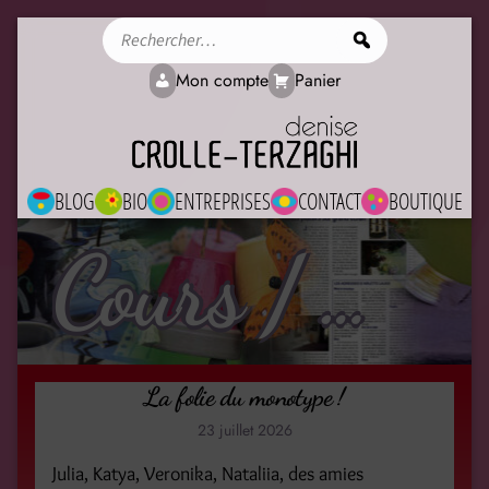
Rechercher
Mon compte
Panier
BLOG
BIO
ENTREPRISES
CONTACT
BOUTIQUE
Cours / Workshops
La folie du monotype !
23 juillet 2026
Julia, Katya, Veronika, Nataliia, des amies