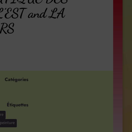
’EST and LA
RS
Catégories
Étiquettes
re
peinture