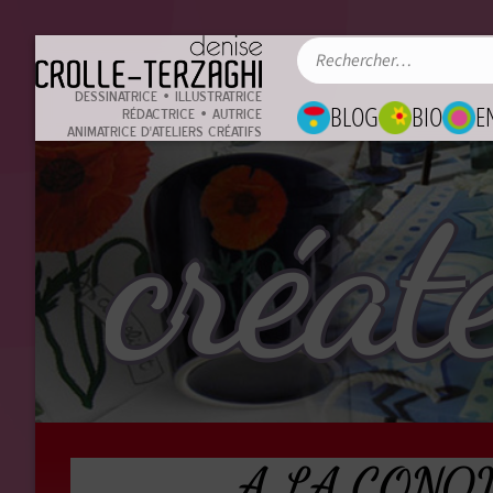
DESSINATRICE • ILLUSTRATRICE
BLOG
BIO
E
RÉDACTRICE • AUTRICE
ANIMATRICE D'ATELIERS CRÉATIFS
créat
A LA CONQU