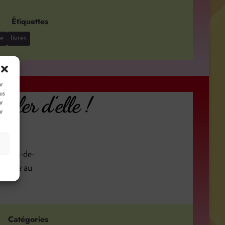
Étiquettes
re
livres
ur
ous
rler d’elle !
ur
ur
s
au-104-de-
nstalle au
Catégories