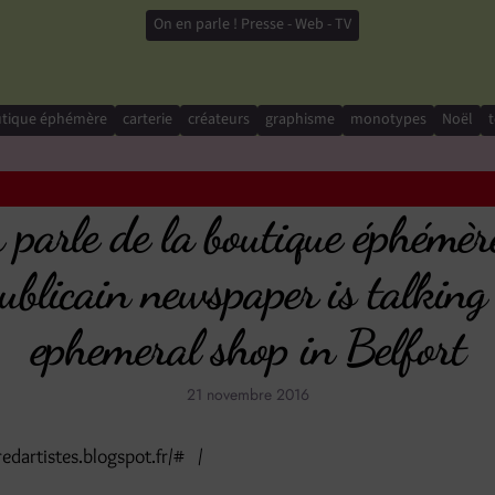
On en parle ! Presse - Web - TV
tique éphémère
carterie
créateurs
graphisme
monotypes
Noël
t
 parle de la boutique éphémèr
publicain newspaper is talking 
ephemeral shop in Belfort
21 novembre 2016
iredartistes.blogspot.fr/# /