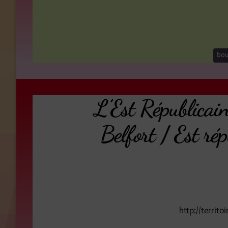
bou
L’Est Républicain
Belfort / Est ré
http://territo