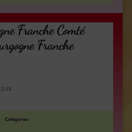
ogne Franche Comté
ourgogne Franche
12-13-
Catégories