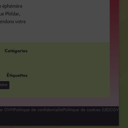
ue éphémère
ue Phildar,
tendons votre
Catégories
Étiquettes
mère
par OVH
Politique de confidentialité
Politique de cookies (UE)
CGV