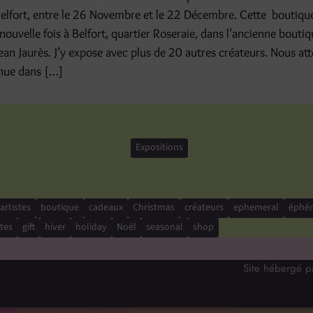
Belfort, entre le 26 Novembre et le 22 Décembre. Cette boutiq
 nouvelle fois à Belfort, quartier Roseraie, dans l’ancienne boutiq
an Jaurès. J’y expose avec plus de 20 autres créateurs. Nous at
enue dans […]
Expositions
artistes
boutique
cadeaux
Christmas
créateurs
ephemeral
éphé
êtes
gift
hiver
holiday
Noël
seasonal
shop
Site hébergé 