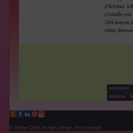
d’Artistes à 
s’installe une
104 avenue Je
visite. Bienv
artisans art
festivities
f
© Denise Crolle Terzaghi
Design :
brice terzaghi