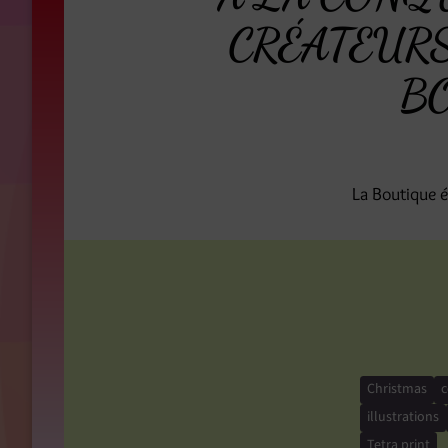
CRÉATEURS 
B
La Boutique é
Christmas
c
illustrations
Tetra print