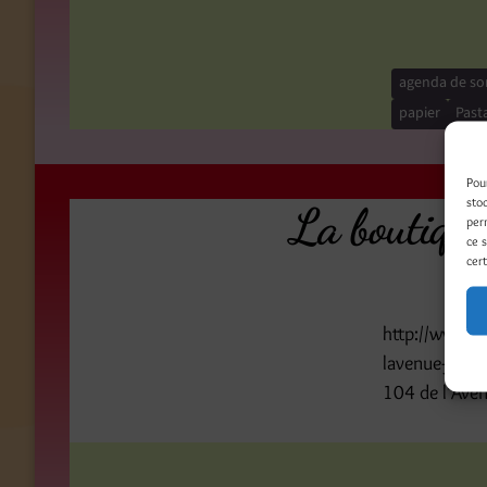
agenda de sor
papier
Past
Pou
sto
La boutique 
per
ce 
cert
http://www.di
lavenue-jean-
104 de l’Aven