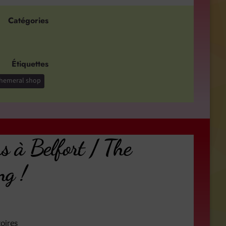
Catégories
Étiquettes
hemeral shop
s à Belfort / The
ng !
toires