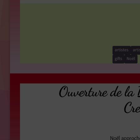
artistes
arti
gifts
Noël
Ouverture de la 
Cre
Noël approche