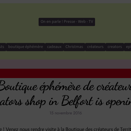
On en parle ! Presse - Web - TV
sts
boutique éphémère
cadeaux
Christmas
créateurs
creators
ep
Boutique éphémère de créateur
ators shop in Belfort is openi
15 novembre 2016
 ! Venez nous rendre visite à la Boutique des créateurs de Terri