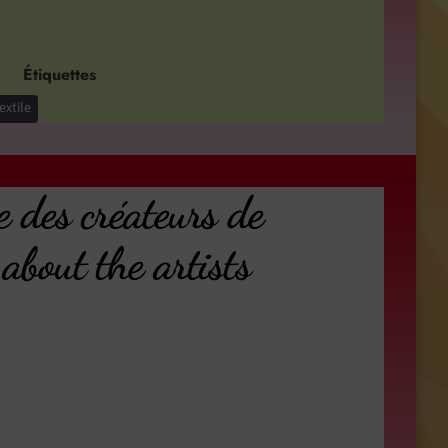
Étiquettes
extile
e des créateurs de
about the artists