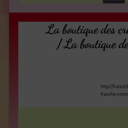
La boutique des c
/ La boutique d
http://france
franche-comt