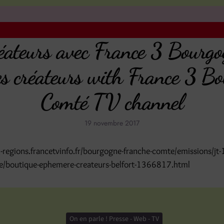
réateurs avec France 3 Bourg
es créateurs with France 3 B
Comté TV channel
19 novembre 2017
3-regions.francetvinfo.fr/bourgogne-franche-comte/emissions/jt-
e/boutique-ephemere-createurs-belfort-1366817.html
On en parle ! Presse - Web - TV