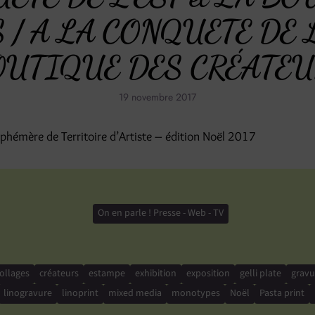
/ A LA CONQUETE DE L
OUTIQUE DES CRÉATEU
19 novembre 2017
phémère de Territoire d’Artiste – édition Noël 2017
On en parle ! Presse - Web - TV
ollages
créateurs
estampe
exhibition
exposition
gelli plate
gravu
linogravure
linoprint
mixed media
monotypes
Noël
Pasta print