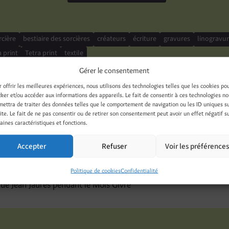
cière
bestiaire des sorcières
créateurs
écriture
gravures
linogravu
a print
Tetra print
textile
Gérer le consentement
r offrir les meilleures expériences, nous utilisons des technologies telles que les cookies po
cker et/ou accéder aux informations des appareils. Le fait de consentir à ces technologies n
éphémère des créateurs fait pa
mettra de traiter des données telles que le comportement de navigation ou les ID uniques s
site. Le fait de ne pas consentir ou de retirer son consentement peut avoir un effet négatif s
aines caractéristiques et fonctions.
2 décembre 2016
Accepter
Refuser
Voir les préférence
versions-magazine.com/belfort-la-boutique-ephemere-sinstalle-
jaures-pendant-le-mois-givre/ Belfort – La Boutique éphémère s’i
Politique de cookies
Confidentialité
ue Jean Jaurès pendant le Mois Givré