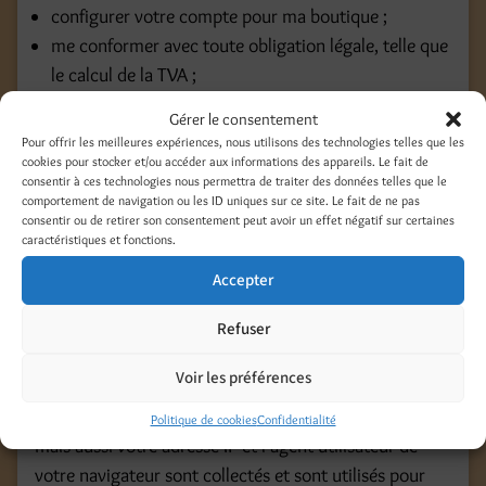
configurer votre compte pour ma boutique ;
me conformer avec toute obligation légale, telle que
le calcul de la TVA ;
améliorer les offres de ma boutique ;
Gérer le consentement
vous envoyer des messages marketing, si vous
Pour offrir les meilleures expériences, nous utilisons des technologies telles que les
choisissez dʼen recevoir.
cookies pour stocker et/ou accéder aux informations des appareils. Le fait de
consentir à ces technologies nous permettra de traiter des données telles que le
comportement de navigation ou les ID uniques sur ce site. Le fait de ne pas
Si vous créez un compte client, votre nom, adresse
consentir ou de retirer son consentement peut avoir un effet négatif sur certaines
postale, adresse de messagerie et numéro de
caractéristiques et fonctions.
téléphone seront utilisés pour pré-remplir vos
Accepter
coordonnées pour les prochaines, commandes.
Refuser
1.4. Commentaires
Voir les préférences
Quand vous laissez un commentaire sur le site, les
données inscrites dans le formulaire de commentaire,
Politique de cookies
Confidentialité
mais aussi votre adresse IP et l’agent utilisateur de
votre navigateur sont collectés et sont utilisés pour