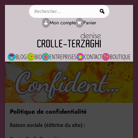
Rechercher
Mon compte
Panier
BLOG
BIO
ENTREPRISES
CONTACT
BOUTIQUE
Confidentialité
Politique de confidentialité
Raison sociale (éditrice du site) :