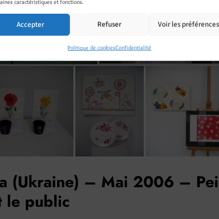
aines caractéristiques et fonctions.
Accepter
Refuser
Voir les préférence
Politique de cookies
Confidentialité
a (Ukraine) – Mai 2006 – Pei
 le public