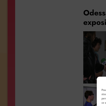
Odess
exposi
Pou
sto
per
ce 