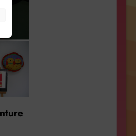
s
nture