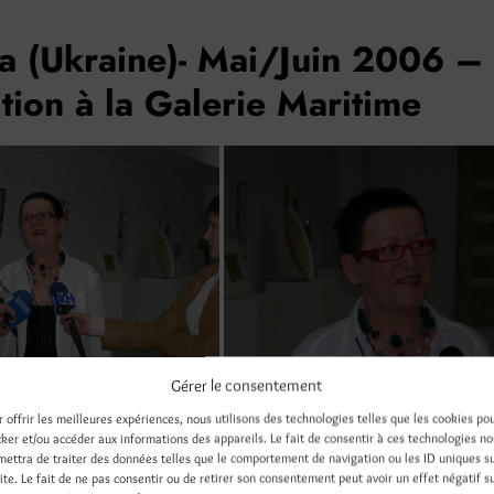
a (Ukraine)- Mai/Juin 2006 –
tion à la Galerie Maritime
Gérer le consentement
r offrir les meilleures expériences, nous utilisons des technologies telles que les cookies po
cker et/ou accéder aux informations des appareils. Le fait de consentir à ces technologies n
mettra de traiter des données telles que le comportement de navigation ou les ID uniques s
site. Le fait de ne pas consentir ou de retirer son consentement peut avoir un effet négatif s