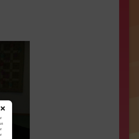
ur
ous
ur
ur