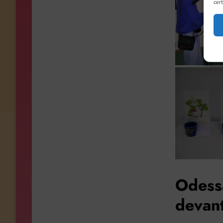
cert
Odess
devant