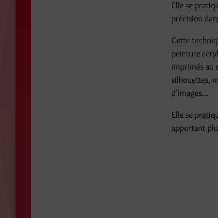
Elle se prati
précision dans
Cette techniqu
peinture acry
imprimés au r
silhouettes, 
d’images…
Elle se prati
apportant plu