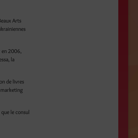
Beaux Arts
ukrainiennes
er en 2006,
ssa, la
on de livres
e marketing
i que le consul