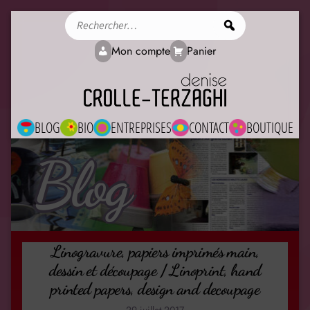
Rechercher
Mon compte
Panier
BLOG
BIO
ENTREPRISES
CONTACT
BOUTIQUE
Blog
Linogravure, papiers imprimés main,
dessin et découpage / Linoprint, hand
printed papers, design and decoupage