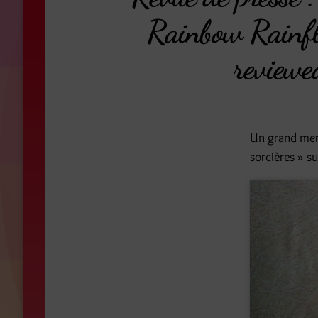
Rainbow Rainflo
reviewe
Un grand mer
sorcières » s