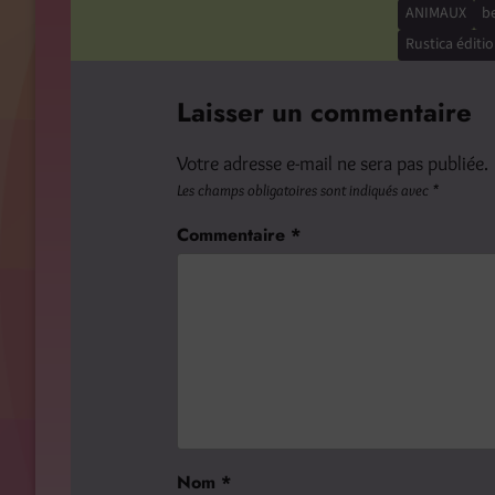
ANIMAUX
be
Rustica éditi
Laisser un commentaire
Votre adresse e-mail ne sera pas publiée.
Les champs obligatoires sont indiqués avec
*
Commentaire
*
Nom
*