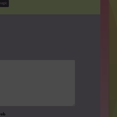
agic
web