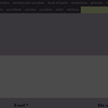
stiaire
bestiaire des sorcières
book of spells
ésotérisme
grimoire
m
ons
sorcellerie
sorcière
sorcières
witch
witchery
E-mail
*
Site 