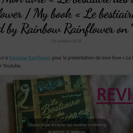
wer / My book « Le bestiaire
d by Rainbow Rainflower on
26 octobre 2019
ci à
Rainbow Rainflower
pour la présentation de mon livre « Le 
ur Youtube.
Cliquez pour accepter les cookies marketing
et activer ce contenu