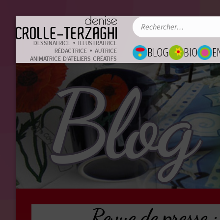
DESSINATRICE • ILLUSTRATRICE
BLOG
BIO
E
RÉDACTRICE • AUTRICE
ANIMATRICE D'ATELIERS CRÉATIFS
Blog
Revue de presse :