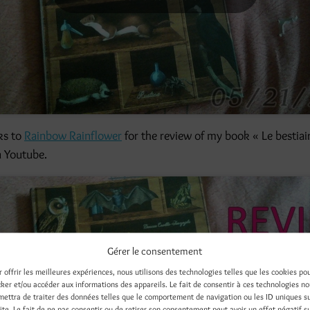
ks to
Rainbow Rainflower
for the review of my book « Le bestiai
n Youtube.
Gérer le consentement
r offrir les meilleures expériences, nous utilisons des technologies telles que les cookies po
cker et/ou accéder aux informations des appareils. Le fait de consentir à ces technologies n
Cliquez pour accepter les cookies marketing
mettra de traiter des données telles que le comportement de navigation ou les ID uniques s
et activer ce contenu
site. Le fait de ne pas consentir ou de retirer son consentement peut avoir un effet négatif s