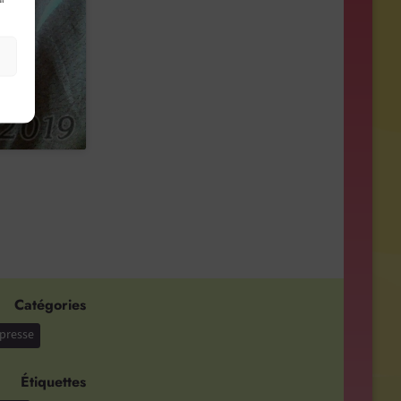
s
Catégories
 presse
Étiquettes