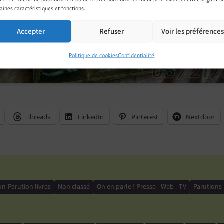
aines caractéristiques et fonctions.
Accepter
Refuser
Voir les préférence
Politique de cookies
Confidentialité
Threads
LinkedIn
Pinterest
Nextdoor
on-Parution livres
Non classé
On en parle ! Presse - Web - TV
Parutions