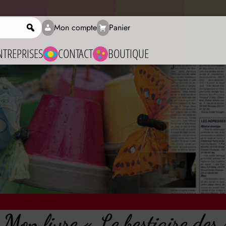
Mon compte
Panier
Rechercher
NTREPRISES
CONTACT
BOUTIQUE
 Mon livre « Le bestiaire des 