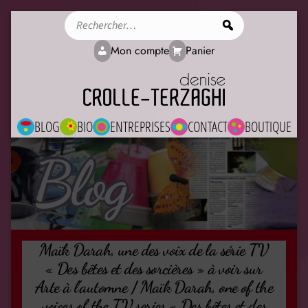
Rechercher
Mon compte
Panier
BLOG
BIO
ENTREPRISES
CONTACT
BOUTIQUE
Blog
Maïk Darah, une des voix de la série TV
« Des bêtes et des sorcières » à voir sur
Arte à l’automne / Maïk Darah, one of the
voices of the TV series « Des bêtes et des