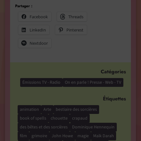
Partager :
Facebook
Threads
LinkedIn
Pinterest
Nextdoor
Catégories
Émissions TV - Radio
On en parle ! Presse - Web - TV
Étiquettes
animation
Arte
bestiaire des sorcières
book of spells
chouette
crapaud
des bêtes et des sorcières
Dominique Hennequin
film
grimoire
John Howe
magie
Maïk Darah