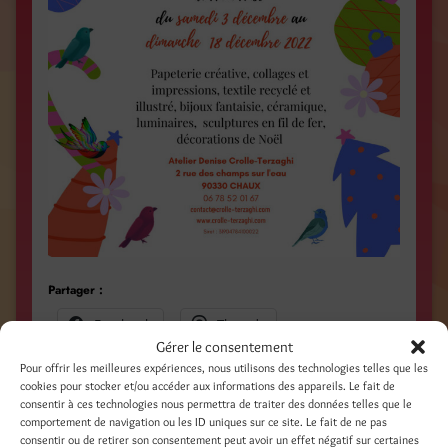
Partager :
Facebook
Threads
Gérer le consentement
LinkedIn
Pinterest
Pour offrir les meilleures expériences, nous utilisons des technologies telles que les
cookies pour stocker et/ou accéder aux informations des appareils. Le fait de
consentir à ces technologies nous permettra de traiter des données telles que le
Nextdoor
comportement de navigation ou les ID uniques sur ce site. Le fait de ne pas
consentir ou de retirer son consentement peut avoir un effet négatif sur certaines