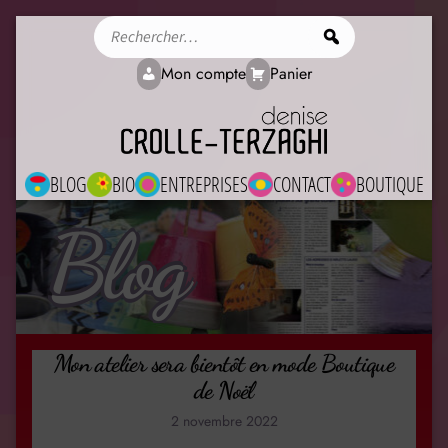
Rechercher
Mon compte
Panier
BLOG
BIO
ENTREPRISES
CONTACT
BOUTIQUE
Blog
Mon atelier sera bientôt en mode Boutique
de Noël
2 novembre 2022