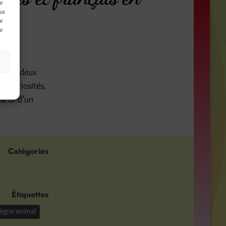
ur
ous
ur
ur
s
rt, en deux
de curiosités,
artir d’un
Catégories
Étiquettes
règne animal