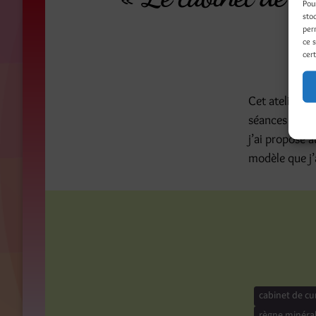
Pou
sto
per
ce 
cert
Cet atelier a
séances de 4 
j’ai proposé a
modèle que j’a
cabinet de cu
règne minéra