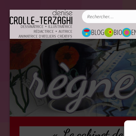
DESSINATRICE • ILLUSTRATRICE
BLOG
BIO
E
RÉDACTRICE • AUTRICE
ANIMATRICE D'ATELIERS CRÉATIFS
règne
« Le cabinet de cur