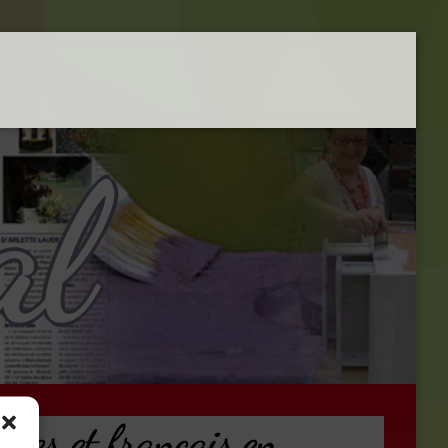
al
iques et français en