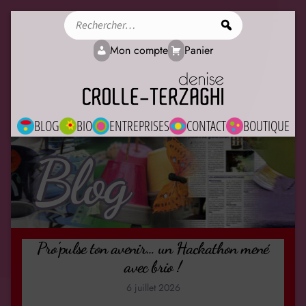
Rechercher
Mon compte
Panier
BLOG
BIO
ENTREPRISES
CONTACT
BOUTIQUE
Blog
Pro’pulse ton avenir… un Hackathon mené
avec brio !
6 juillet 2026