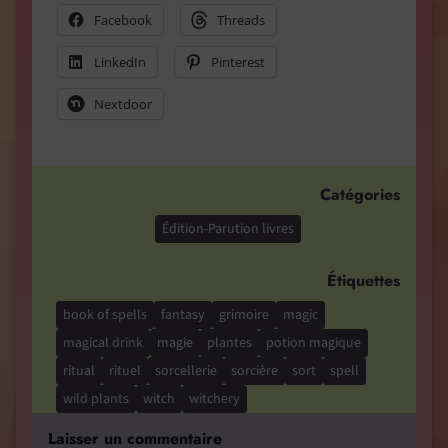
Facebook
Threads
LinkedIn
Pinterest
Nextdoor
Catégories
Édition-Parution livres
Étiquettes
book of spells
fantasy
grimoire
magic
magical drink
magie
plantes
potion magique
ritual
rituel
sorcellerie
sorcière
sort
spell
wild plants
witch
witchery
Laisser un commentaire