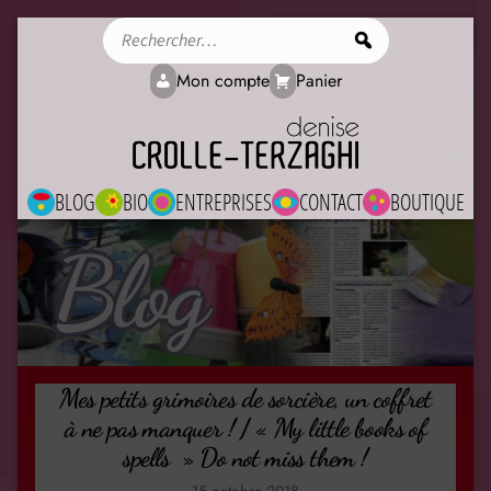
Rechercher
Mon compte
Panier
BLOG
BIO
ENTREPRISES
CONTACT
BOUTIQUE
Blog
Mes petits grimoires de sorcière, un coffret
à ne pas manquer ! / « My little books of
spells » Do not miss them !