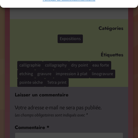
Nextdoor
Catégories
Expositions
Étiquettes
calligraphie
collagraphy
dry point
eau forte
etching
gravure
impression à plat
linogravure
pointe sèche
Tetra print
Laisser un commentaire
Votre adresse e-mail ne sera pas publiée.
Les champs obligatoires sont indiqués avec
*
Commentaire
*