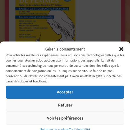
Gérer le consentement
Pour offrir les meilleures expériences, nous utilisons des technologies telles que les
cookies pour stocker et/ou accéder aux informations des appareils. Le fait de
consentir à ces technologies nous permettra de traiter des données telles que le
comportement de navigation ou les ID uniques sur ce site. Le fait de ne pas
consentir ou de retirer son consentement peut avoir un effet négatif sur certaines
caractéristiques et fonctions.
Etchings, illustrations, new stuff.
Accepter
Partager :
Refuser
Facebook
Threads
Voir les préférences
LinkedIn
Pinterest
Politique de cookies
Confidentialité