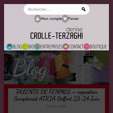
Rechercher
Mon compte
Panier
BLOG
BIO
ENTREPRISES
CONTACT
BOUTIQUE
Blog
TALENTS DE FEMMES – exposition
Soroptimist ATRIA Belfort 23-24 Juin
23 juin 2018