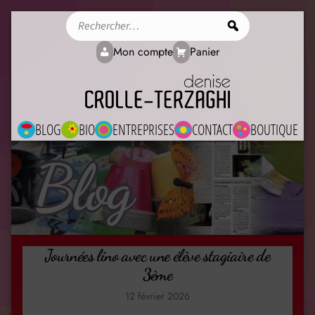
Rechercher
Mon compte
Panier
BLOG
BIO
ENTREPRISES
CONTACT
BOUTIQUE
Blog
Journées lino avec une élève stagiaire de
3ème
12 février 2026