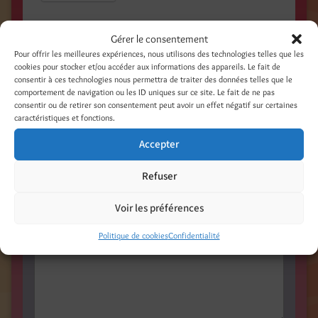
Gérer le consentement
Catégories
Pour offrir les meilleures expériences, nous utilisons des technologies telles que les
cookies pour stocker et/ou accéder aux informations des appareils. Le fait de
Explorations Artistiques
consentir à ces technologies nous permettra de traiter des données telles que le
comportement de navigation ou les ID uniques sur ce site. Le fait de ne pas
consentir ou de retirer son consentement peut avoir un effet négatif sur certaines
Laisser un commentaire
caractéristiques et fonctions.
Votre adresse e-mail ne sera pas publiée.
Accepter
Les champs obligatoires sont indiqués avec
*
Refuser
Commentaire
*
Voir les préférences
Politique de cookies
Confidentialité