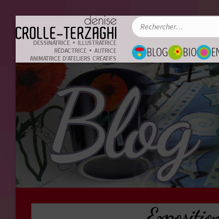
DESSINATRICE • ILLUSTRATRICE
BLOG
BIO
E
RÉDACTRICE • AUTRICE
ANIMATRICE D'ATELIERS CRÉATIFS
Blog
Expositio