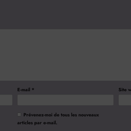
E-mail
*
Site 
Prévenez-moi de tous les nouveaux
articles par e-mail.