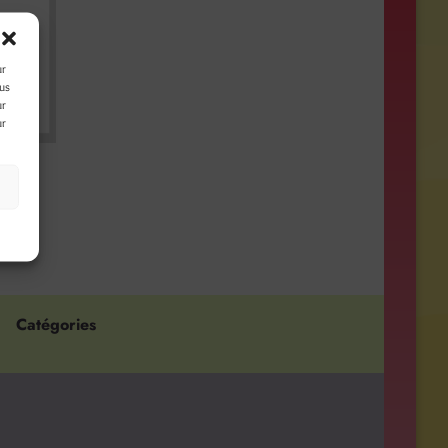
ur
ous
ur
ur
s
Catégories