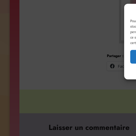
Pou
sto
per
ce 
cert
Partager :
Facebook
Laisser un commentaire