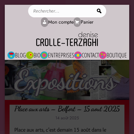
Rechercher
Mon compte
Panier
BLOG
BIO
ENTREPRISES
CONTACT
BOUTIQUE
Expositions
Place aux arts – Belfort – 15 aout 2025
14 août 2025
Place aux arts, c’est demain 15 août dans le