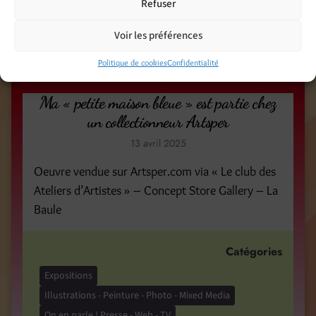
Refuser
Catégories
Voir les préférences
Expositions
Illustrations - Peinture - Photo - Mixed Media
Politique de cookies
Confidentialité
Ma « petite maison bleue » est partie chez
un collectionneur Artsper
13 avril 2025
Oeuvre vendue sur Artsper.com via « Le club des
Ateliers d’Artistes » – Concept Store Gallery – La
Baule
Catégories
Expositions
Illustrations - Peinture - Photo - Mixed Media
On en parle ! Presse - Web - TV