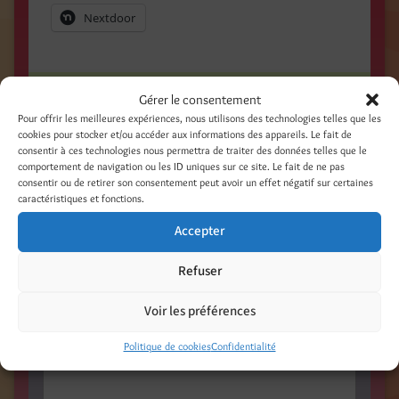
Nextdoor
Catégories
Gérer le consentement
Pour offrir les meilleures expériences, nous utilisons des technologies telles que les
Expositions
cookies pour stocker et/ou accéder aux informations des appareils. Le fait de
consentir à ces technologies nous permettra de traiter des données telles que le
Illustrations - Peinture - Photo - Mixed Media
comportement de navigation ou les ID uniques sur ce site. Le fait de ne pas
On en parle ! Presse - Web - TV
consentir ou de retirer son consentement peut avoir un effet négatif sur certaines
caractéristiques et fonctions.
Laisser un commentaire
Accepter
Votre adresse e-mail ne sera pas publiée.
Refuser
Les champs obligatoires sont indiqués avec
*
Commentaire
*
Voir les préférences
Politique de cookies
Confidentialité