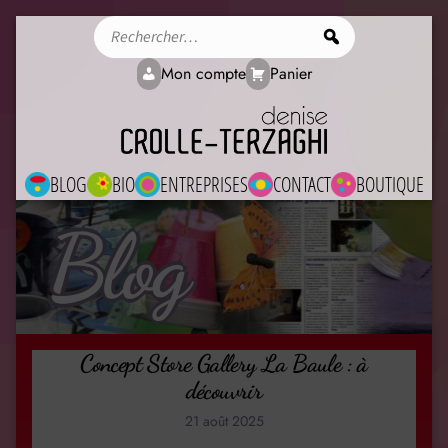
Rechercher
Mon compte
Panier
BLOG
BIO
ENTREPRISES
CONTACT
BOUTIQUE
Blog
Concept Store Gallery La Baule : à
découvrir
21 août 2025