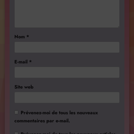
Nom
*
E-mail
*
Site web
Prévenez-moi de tous les nouveaux
commentaires par e-mail.