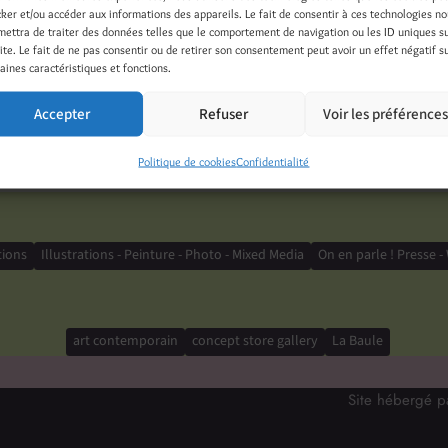
cker et/ou accéder aux informations des appareils. Le fait de consentir à ces technologies n
mettra de traiter des données telles que le comportement de navigation ou les ID uniques s
5 août 2025
site. Le fait de ne pas consentir ou de retirer son consentement peut avoir un effet négatif s
aines caractéristiques et fonctions.
sition d’art contemporain au Concept store Gallery du club des 
Accepter
Refuser
Voir les préférence
 La Baule Retrouvez-y quelques unes de mes oeuvres du 9 août 
.
Politique de cookies
Confidentialité
tions
Illustrations - Peinture - Photo - Mixed Media
On en parle ! Presse -
art contemporain
concept store gallery
La Baule
Site hébergé 