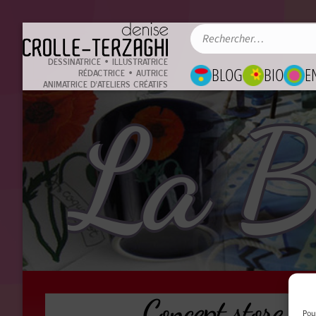
DESSINATRICE • ILLUSTRATRICE
BLOG
BIO
E
RÉDACTRICE • AUTRICE
ANIMATRICE D'ATELIERS CRÉATIFS
La B
Concept store ga
Pou