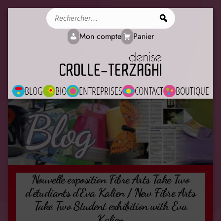
Rechercher
Mon compte
Panier
BLOG
BIO
ENTREPRISES
CONTACT
BOUTIQUE
Blog
Nouvelle exposition Fibre Arts Take Two
d’étudiants d’Eva Kalien / New Fibre Arts
Take Two Student exhibition with Eva
Kalien